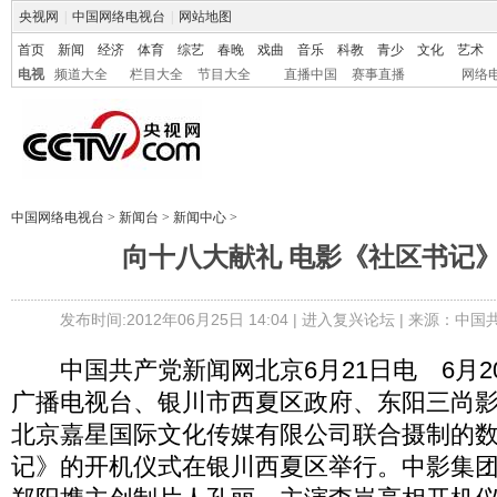
央视网
|
中国网络电视台
|
网站地图
首页
新闻
经济
体育
综艺
春晚
戏曲
音乐
科教
青少
文化
艺术
电视
频道大全
栏目大全
节目大全
直播中国
赛事直播
网络
中国网络电视台
>
新闻台
>
新闻中心
>
向十八大献礼 电影《社区书记
发布时间:2012年06月25日 14:04 |
进入复兴论坛
| 来源：中国
中国共产党新闻网北京6月21日电 6月2
广播电视台、银川市西夏区政府、东阳三尚
北京嘉星国际文化传媒有限公司联合摄制的
记》的开机仪式在银川西夏区举行。中影集