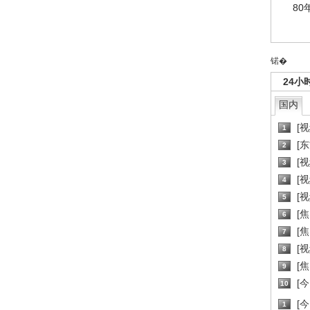
80
锘�
24小
国内
[
1
[
2
[
3
[
4
[
5
[
6
[焦
7
[
8
[
9
[
10
[
1