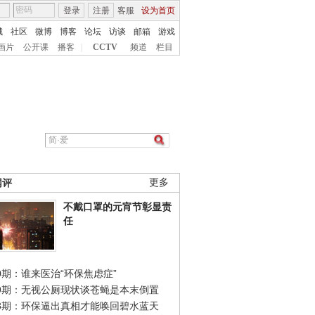
登录
注册
客服
设为首页
城
社区
微博
博客
论坛
访谈
邮箱
游戏
画片
公开课
播客
|
CCTV
频道
栏目
网评
更多
不戴口罩的元宵节彰显责
任
0期：谁来医治“环保焦虑症”
49期：无视公厕现状谈苍蝇是本末倒置
48期：环保逼出真相才能唤回碧水蓝天