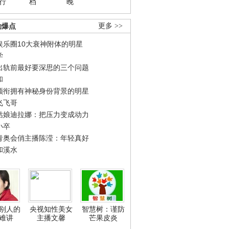
行
档
晚
劲爆点
更多 >>
娱乐圈10大衰神附体的明星
学
出轨前最好要深思的三个问题
和
领衔拥有神秘身份背景的明星
飞飞哥
姑娘迪拉娜：把压力变成动力
小卒
青奥会俏主播陈滢：年轻真好
和溪水
别人的
央视知性美女
智慧树：谨防
难讲
主播文馨
芒果皮炎