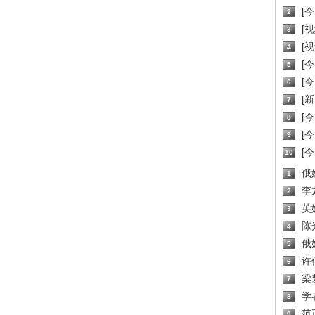
[
2
[
3
[
4
[
5
[
6
[新
7
[
8
[
9
[
10
俄
1
李
2
英
3
陈
4
俄
5
许
6
梁
7
学
8
范
9