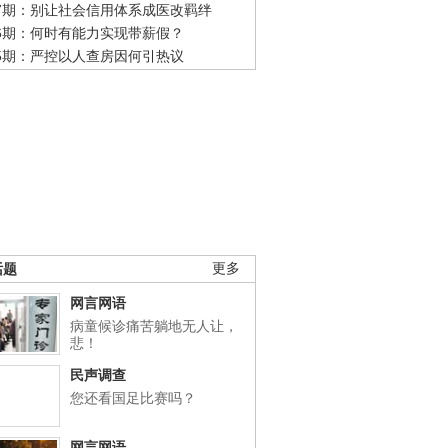
47期：别让社会信用体系成医改羁绊
46期：何时有能力实现带薪假？
45期：严控以人查房因何引热议
话题
更多
网言网语
病童候诊痛苦躺地无人让，
悲！
民声调查
您还看国足比赛吗？
网言网语