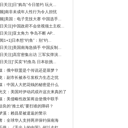
今日关注]日“购岛”今日签约 玩火...
视频]南非未成年人性行为令人担忧
视频]美国：电子竞技大赛 中国选手...
今日关注]中国政府不会坐视领土主权...
今日关注]亚太角力 争岛不断 AP...
闻1+1]日本想“钓鱼”：别“钓...
今日关注]美国南海急插手 中国反制...
今日关注]高官密集出访 三军实弹演...
今日关注]“买卖”钓鱼岛 日本欲挑...
媒：俄中联盟是个传说还是噩梦？
龙：副市长被杀引发权力生态之忧
媒：中国人大把花钱的秘密是什么
光文：美国对伊动武或许这次来真的了
媒：美侵略性政策将迫使俄中联手
信良的“推土机”要扫谁的障碍？
梦溪：赖昌星被遣返的警示
者：全球华人支持两岸保钓保南海
正伟：《舌尖上的中国》何以走红