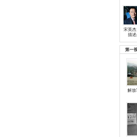
宋英杰
描述
第一
解放