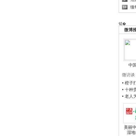
缅
10
锘�
微博
中
微访谈
• 橙
• 十
• 老
美丽中
湿地