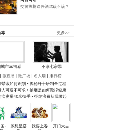
交警拔枪逼停酒驾该不该？
推荐
更多>>
国城市幸福感
不孝七宗罪
|
微直播
|
微广场
|
名人墙
|
排行榜
子打蜡该如何识别
• 揭秘歼十研制全过程
种贵人可遇不可求
• 抽烟是如何毁掉健康
人为病妻搭40米扶手
• 拒绝浪费从我做起
国·
梦想星搭
我要上春
开门大吉