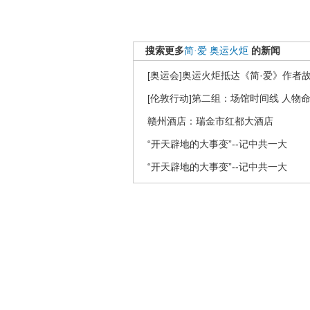
搜索更多
简·爱
奥运火炬
的新闻
[奥运会]奥运火炬抵达《简·爱》作者
[伦敦行动]第二组：场馆时间线 人物
赣州酒店：瑞金市红都大酒店
“开天辟地的大事变”--记中共一大
“开天辟地的大事变”--记中共一大