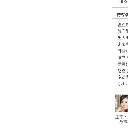
湿地
博客
盘点
陈守
男人
宋宝
韩雪
陈立
新疆
悠然
专访
小山
王宁：
故事