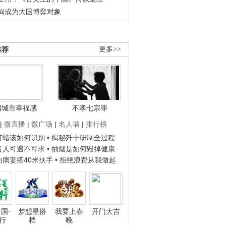
甸成为大国博弈对象
推荐
更多>>
国城市幸福感
不孝七宗罪
|
微直播
|
微广场
|
名人墙
|
排行榜
子打蜡该如何识别
• 揭秘歼十研制全过程
种贵人可遇不可求
• 抽烟是如何毁掉健康
人为病妻搭40米扶手
• 拒绝浪费从我做起
国·
梦想星搭
我要上春
开门大吉
行
档
晚