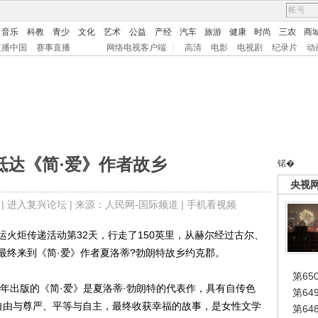
音乐
科教
青少
文化
艺术
公益
产经
汽车
旅游
健康
时尚
三农
商
直播中国
赛事直播
网络电视客户端
|
高清
电影
电视剧
纪录片
动
抵达《简·爱》作者故乡
锘�
央视
 |
进入复兴论坛
| 来源：人民网-国际频道 |
手机看视频
运火炬传递活动第32天，行走了150英里，从赫尔经过古尔、
最终来到《简·爱》作者夏洛蒂?勃朗特故乡约克郡。
第65
年出版的《简·爱》是夏洛蒂·勃朗特的代表作，具有自传色
第6
自由与尊严、平等与自主，最终收获幸福的故事，是女性文学
第6