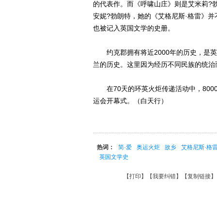
的代表作。而《呼啸山庄》则是艾米莉?
安妮?勃朗特，她的《艾格尼斯·格雷》
也被记入英国文学的史册。
约克郡拥有将近2000年的历史，是英
兰的历史。这里因为经历不同民族的统治
在70天的环英火炬传递活动中，8000位
运会开幕式。（白天行）
热词：
简·爱
奥运火炬
故乡
艾格尼斯·格
英国文学史
【
打印
】【
我要纠错
】【
复制链接
】