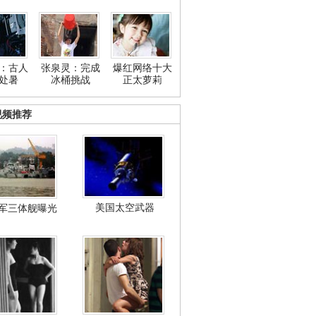
：古人
张泉灵：完成
爆红网络十大
处暑
冰桶挑战
正太萝莉
视频推荐
美国太空武器
军三体舰曝光