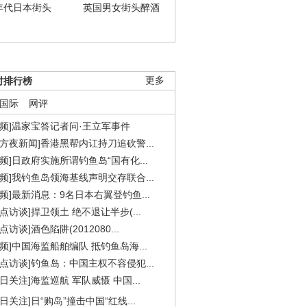
年代日本街头
英国男女街头醉酒
时排行榜
更多
国际
网评
视频]温家宝答记者问·王立军事件
东方夜新闻]香港黑帮内讧持刀追砍警...
视频]日政府实施所谓钓鱼岛“国有化...
视频]我钓鱼岛领海基线声明交存联合...
视频]最新消息：9名日本右翼登钓鱼...
焦点访谈]捍卫领土 绝不退让半步(...
点访谈]酒色陷阱(2012080...
视频]中国海监船舶编队 抵钓鱼岛海...
焦点访谈]钓鱼岛：中国主权不容侵犯...
今日关注]海监巡航 军队威慑 中国...
今日关注]日“购岛”撞击中国“红线...