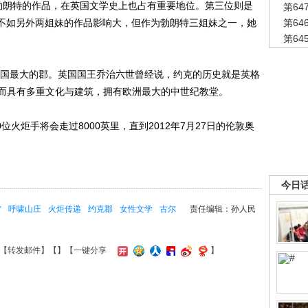
勃朗特的作品，在英国文学史上也占有重要地位。第三位则是
第6
并不如另外两姐妹的作品影响大，但作为勃朗特三姐妹之一，她
第6
第6
国最大的郡。英国国王乔治六世曾经说，约克的历史就是英格
而具有多重文化与建筑，拥有欧洲最大的中世纪教堂。
火炬手将会走过8000英里，直到2012年7月27日的伦敦奥
今日
雷
呼啸山庄
火炬传递
约克郡
女性文学
古尔
责任编辑：孙人民
【
转发邮件
】【
】
【一键分享
】