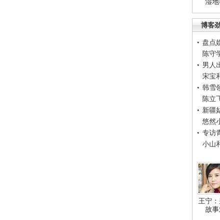
湿地
博客
盘点
陈守
男人
宋宝
韩雪
陈立
新疆
悠然
专访
小山
王宁：
故事