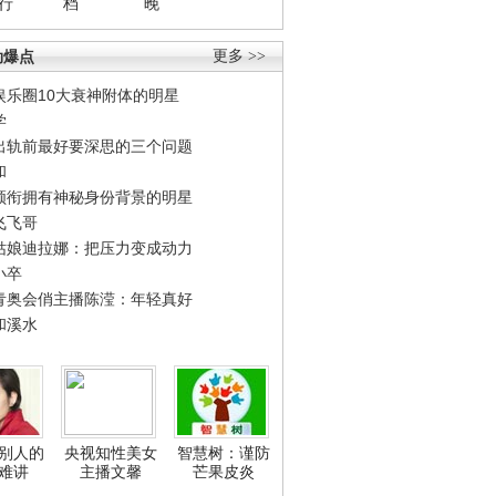
行
档
晚
劲爆点
更多 >>
娱乐圈10大衰神附体的明星
学
出轨前最好要深思的三个问题
和
领衔拥有神秘身份背景的明星
飞飞哥
姑娘迪拉娜：把压力变成动力
小卒
青奥会俏主播陈滢：年轻真好
和溪水
别人的
央视知性美女
智慧树：谨防
难讲
主播文馨
芒果皮炎