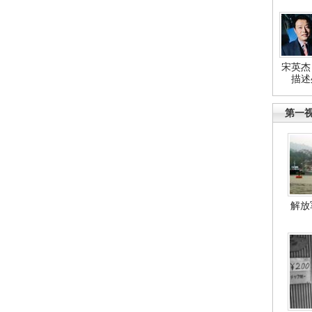
宋英杰
描述
第一
解放