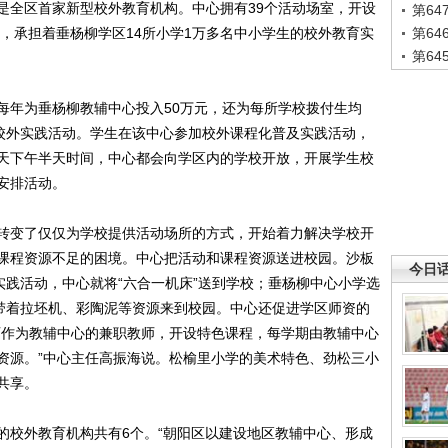
全区首家新型校外教育机构。中心拥有39个活动场室，开设
第6
目，承担着垂杨柳学区14所小学1万多名中小学生的校外教育实
第6
第6
年为垂杨柳教辅中心投入50万元，还为每所学校拨付生均
加校外实践活动。学生在该中心参加校外课程化普及实践活动，
天下午半天时间，中心都会向学区内的学校开放，开展学生校
安排活动。
变了仅仅为学校提供活动场所的方式，开始着力解决学校开
课程资源不足的困境。中心把活动和课程资源送进校园。沙板
今日
实践活动，中心就将“六合一机床”送到学校；垂杨柳中心小学选
师带着拉坯机、彩陶泥等资源来到校园。中心还促进学区师资的
师作为教辅中心的兼职教师，开设特色课程，每学期由教辅中心
资源。”中心主任高振海说。松榆里小学的美术特色、劲松三小
共享。
校外教育机构共有6个。“朝阳区以建设地区教辅中心、形成