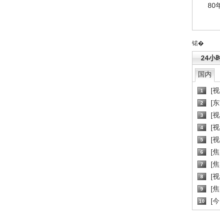
80
锘�
24小
国内
[
1
[
2
[
3
[
4
[
5
[
6
[焦
7
[
8
[
9
[
10