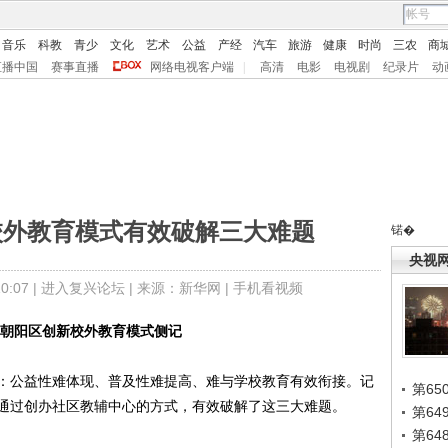
音乐
科教
青少
文化
艺术
公益
产经
汽车
旅游
健康
时尚
三农
商
直播中国
赛事直播
网络电视客户端
|
高清
电影
电视剧
纪录片
动
校外教育模式有效破解三大难题
锘�
央视
:07 |
进入复兴论坛
| 来源：新华网 |
手机看视频
京朝阳区创新校外教育模式侧记
公益性难体现、普及性难提高、难与学校教育有效衔接。记
第65
通过创办社区教辅中心的方式，有效破解了这三大难题。
第6
第6