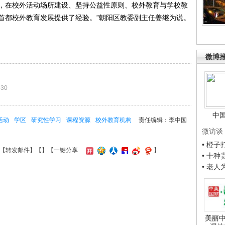
，在校外活动场所建设、坚持公益性原则、校外教育与学校教
首都校外教育发展提供了经验。”朝阳区教委副主任姜继为说。
微博
-30
中
活动
学区
研究性学习
课程资源
校外教育机构
责任编辑：李中国
微访谈
• 橙
【
转发邮件
】【
】
【一键分享
】
• 十
• 老
美丽中