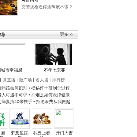
交警拔枪逼停酒驾该不该？
推荐
更多>>
国城市幸福感
不孝七宗罪
|
微直播
|
微广场
|
名人墙
|
排行榜
子打蜡该如何识别
• 揭秘歼十研制全过程
种贵人可遇不可求
• 抽烟是如何毁掉健康
人为病妻搭40米扶手
• 拒绝浪费从我做起
国·
梦想星搭
我要上春
开门大吉