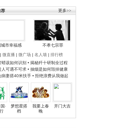
推荐
更多>>
国城市幸福感
不孝七宗罪
|
微直播
|
微广场
|
名人墙
|
排行榜
子打蜡该如何识别
• 揭秘歼十研制全过程
种贵人可遇不可求
• 抽烟是如何毁掉健康
人为病妻搭40米扶手
• 拒绝浪费从我做起
国·
梦想星搭
我要上春
开门大吉
行
档
晚