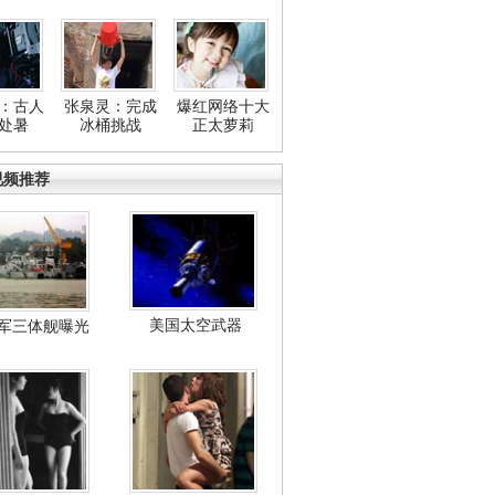
：古人
张泉灵：完成
爆红网络十大
处暑
冰桶挑战
正太萝莉
视频推荐
美国太空武器
军三体舰曝光