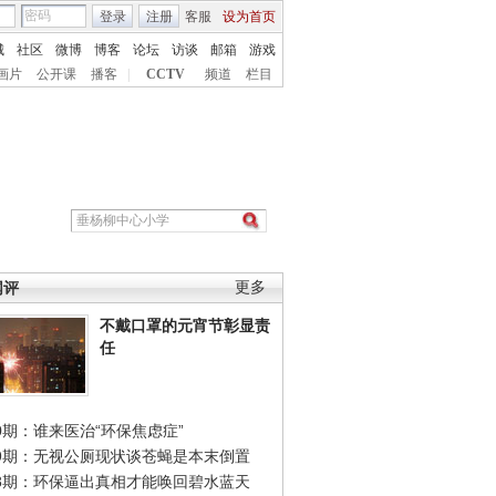
登录
注册
客服
设为首页
城
社区
微博
博客
论坛
访谈
邮箱
游戏
画片
公开课
播客
|
CCTV
频道
栏目
网评
更多
不戴口罩的元宵节彰显责
任
0期：谁来医治“环保焦虑症”
49期：无视公厕现状谈苍蝇是本末倒置
48期：环保逼出真相才能唤回碧水蓝天