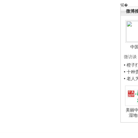
锘�
微博
中
微访谈
• 橙
• 十
• 老
美丽中
湿地