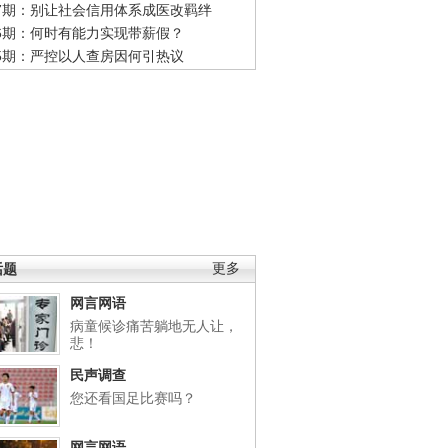
47期：别让社会信用体系成医改羁绊
46期：何时有能力实现带薪假？
45期：严控以人查房因何引热议
话题
更多
网言网语
病童候诊痛苦躺地无人让，
悲！
民声调查
您还看国足比赛吗？
网言网语