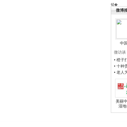
锘�
微博
中
微访谈
• 橙
• 十
• 老
美丽中
湿地