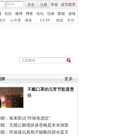
登录
注册
客服
设为首页
城
社区
微博
博客
论坛
访谈
邮箱
游戏
画片
公开课
播客
|
CCTV
频道
栏目
网评
更多
不戴口罩的元宵节彰显责
任
0期：谁来医治“环保焦虑症”
49期：无视公厕现状谈苍蝇是本末倒置
48期：环保逼出真相才能唤回碧水蓝天