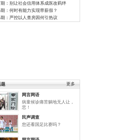
47期：别让社会信用体系成医改羁绊
46期：何时有能力实现带薪假？
45期：严控以人查房因何引热议
话题
更多
网言网语
病童候诊痛苦躺地无人让，
悲！
民声调查
您还看国足比赛吗？
网言网语