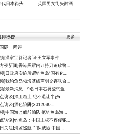
年代日本街头
英国男女街头醉酒
时排行榜
更多
国际
网评
视频]温家宝答记者问·王立军事件
东方夜新闻]香港黑帮内讧持刀追砍警...
视频]日政府实施所谓钓鱼岛“国有化...
视频]我钓鱼岛领海基线声明交存联合...
视频]最新消息：9名日本右翼登钓鱼...
焦点访谈]捍卫领土 绝不退让半步(...
点访谈]酒色陷阱(2012080...
视频]中国海监船舶编队 抵钓鱼岛海...
焦点访谈]钓鱼岛：中国主权不容侵犯...
今日关注]海监巡航 军队威慑 中国...