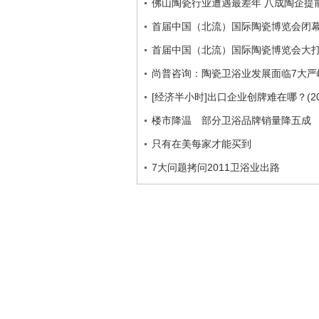
佛山陶瓷行业遭遇最差年 八成陶企提前
首届中国（北流）国际陶瓷博览会闭幕 
首届中国（北流）国际陶瓷博览会大
尚普咨询：陶瓷卫浴业发展面临7大严
[经济半小时]出口企业创牌难在哪？(201
楼市降温 部分卫浴品牌销量降五成
只有在美每家才能买到
7大问题拷问2011卫浴业出路