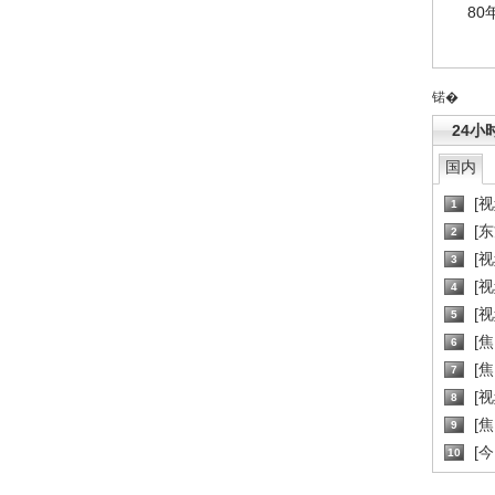
80
锘�
24小
国内
[
1
[
2
[
3
[
4
[
5
[
6
[焦
7
[
8
[
9
[
10