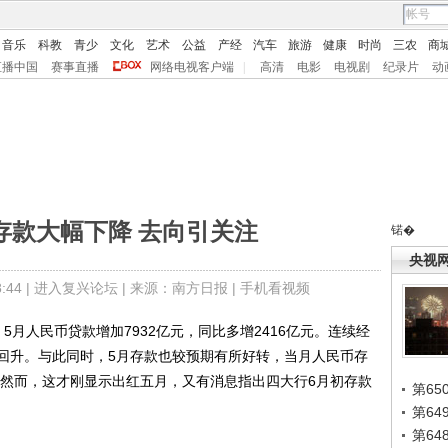
音乐
科教
青少
文化
艺术
公益
产经
汽车
旅游
健康
时尚
三农
商
直播中国
赛事直播
网络电视客户端
|
高清
电影
电视剧
纪录片
动
存款大幅下降 去向引关注
锘�
央视
44 |
进入复兴论坛
| 来源：南方日报 |
手机看视频
人民币贷款增加7932亿元，同比多增2416亿元。连续经
回升。与此同时，5月存款也较预期有所好转，当月人民币存
亿元。然而，这才刚显示出红五月，又有消息指出四大行6月初存款
第65
第6
第6