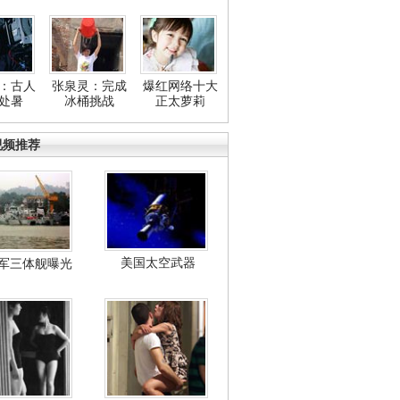
：古人
张泉灵：完成
爆红网络十大
处暑
冰桶挑战
正太萝莉
视频推荐
美国太空武器
军三体舰曝光