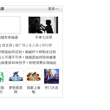
推荐
更多>>
国城市幸福感
不孝七宗罪
|
微直播
|
微广场
|
名人墙
|
排行榜
子打蜡该如何识别
• 揭秘歼十研制全过程
种贵人可遇不可求
• 抽烟是如何毁掉健康
人为病妻搭40米扶手
• 拒绝浪费从我做起
国·
梦想星搭
我要上春
开门大吉
行
档
晚