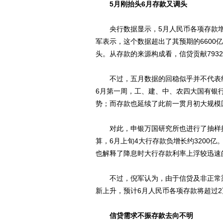
5月刚抬头6月存款又调头
央行数据显示，5月人民币各项存款增长
军表示，这个数据超出了其预期的6600
头。从存款的来源构成看，信贷贡献7932
不过，五月数据的回稳似乎并不代表经
6月第一周，工、建、中、农四大国有银
势；而存款也延续了此前一贯月初大规模回
对此，申银万国研究所也进行了抽样推
算，6月上旬4大行存款负增长约3200
也解释了降息时大行存款利率上浮较迅速
不过，倪军认为，由于信贷及非正常渠
新上升，预计6月人民币各项存款将超过2
信贷需求不振存款去向不明