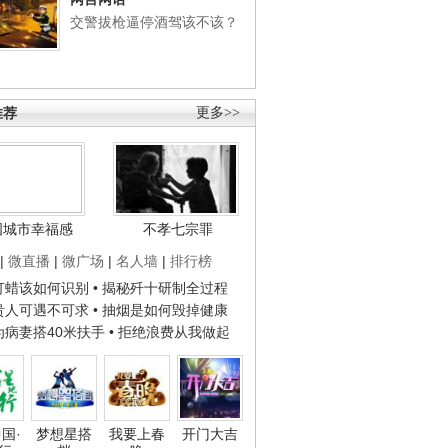
交警拔枪逼停酒驾该不该？
推荐
更多>>
国城市幸福感
不孝七宗罪
|
微直播
|
微广场
|
名人墙
|
排行榜
子打蜡该如何识别
• 揭秘歼十研制全过程
种贵人可遇不可求
• 抽烟是如何毁掉健康
人为病妻搭40米扶手
• 拒绝浪费从我做起
国·
梦想星搭
我要上春
开门大吉