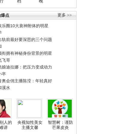
行
档
晚
劲爆点
更多 >>
娱乐圈10大衰神附体的明星
学
出轨前最好要深思的三个问题
和
领衔拥有神秘身份背景的明星
飞飞哥
姑娘迪拉娜：把压力变成动力
小卒
青奥会俏主播陈滢：年轻真好
和溪水
别人的
央视知性美女
智慧树：谨防
难讲
主播文馨
芒果皮炎