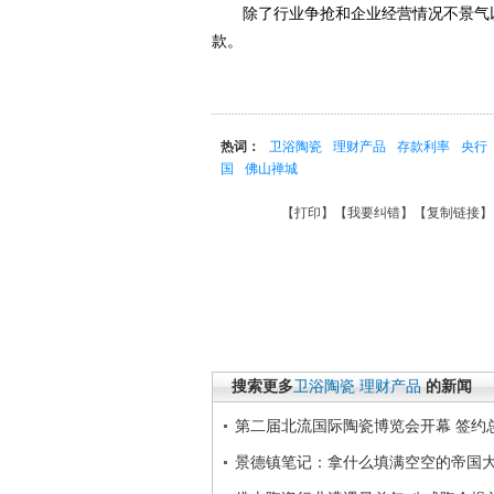
除了行业争抢和企业经营情况不景气以
款。
热词：
卫浴陶瓷
理财产品
存款利率
央行
国
佛山禅城
【
打印
】【
我要纠错
】【
复制链接
】
搜索更多
卫浴陶瓷
理财产品
的新闻
第二届北流国际陶瓷博览会开幕 签约总额
景德镇笔记：拿什么填满空空的帝国