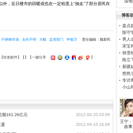
湿地
外，近日楼市的回暖或也在一定程度上“抽走”了部分居民存
博客
盘点
陈守
男人
不锈钢市场
去向不明
大幅
监管部门
申银万
责任编辑：魏新民
宋宝
韩雪
【
转发邮件
】【
】
【一键分享
】
陈立
新疆
悠然
专访
小山
161.26亿元
2012-04-20 03:09
王宁：
大厦
2012-04-10 16:09
故事