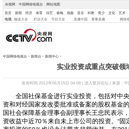
央视网
|
中国网络电视台
|
网站地图
首页
新闻
经济
体育
综艺
春晚
戏曲
音乐
科教
青少
文化
艺术
电视
频道大全
栏目大全
节目大全
直播中国
赛事直播
网络
中国网络电视台
>
新闻台
>
新闻中心
>
实业投资成重点突破领
发布时间:2012年06月15日 04:08 |
进入复兴论坛
| 来源：中
全国社保基金进行实业投资，包括对中央
资和对经国家发改委批准或备案的股权基金
国社会保障基金理事会副理事长王忠民表示，社
资收益中近70％来自未上市公司的投资。“固