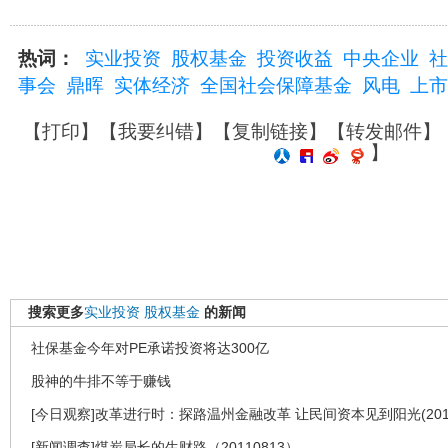
热词：
实业投资
股权基金
投资收益
中央企业
社
事会
鼎晖
实体经济
全国社会保障基金
风电
上市
【
打印
】【
我要纠错
】【
复制链接
】【
转发邮件
】
】
搜索更多
实业投资
股权基金
的新闻
社保基金今年对PE承诺投资将达300亿
股神的牛排不等于赚钱
[今日观察]改革进行时：探路温州金融改革 让民间资本见到阳光(2012
[新闻调查]煤炭局长的生财路（20110813）