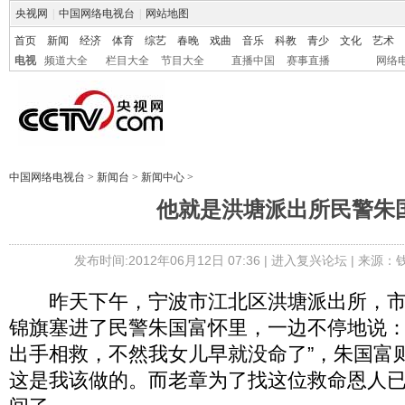
央视网
|
中国网络电视台
|
网站地图
首页
新闻
经济
体育
综艺
春晚
戏曲
音乐
科教
青少
文化
艺术
电视
频道大全
栏目大全
节目大全
直播中国
赛事直播
网络
中国网络电视台
>
新闻台
>
新闻中心
>
他就是洪塘派出所民警朱
发布时间:2012年06月12日 07:36 |
进入复兴论坛
| 来源：
昨天下午，宁波市江北区洪塘派出所，市
锦旗塞进了民警朱国富怀里，一边不停地说：
出手相救，不然我女儿早就没命了”，朱国富
这是我该做的。而老章为了找这位救命恩人