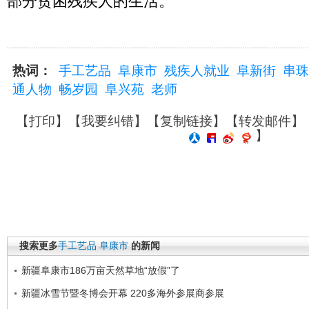
部分贫困残疾人的生活。
热词：
手工艺品
阜康市
残疾人就业
阜新街
串珠
通人物
畅岁园
阜兴苑
老师
【
打印
】【
我要纠错
】【
复制链接
】【
转发邮件
】
】
搜索更多
手工艺品
阜康市
的新闻
新疆阜康市186万亩天然草地“放假”了
新疆冰雪节暨冬博会开幕 220多海外参展商参展