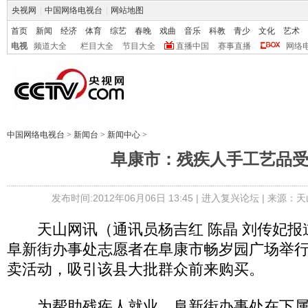
央视网
|
中国网络电视台
|
网站地图
首页
新闻
经济
体育
综艺
春晚
戏曲
音乐
科教
青少
文化
艺术
电视
频道大全
栏目大全
节目大全
直播中国
赛事直播
网络
中国网络电视台
>
新闻台
>
新闻中心
>
阜康市：残疾人手工艺品
发布时间:2012年06月06日 13:45 |
进入复兴论坛
| 来源：天
天山网讯（通讯员杨吉红 陈晶 刘传妃报道
阜新街办事处志愿者在阜康市畅岁园广场举
卖活动，吸引该县大批群众前来购买。
为帮助残疾人就业，阜新街办事处在下属