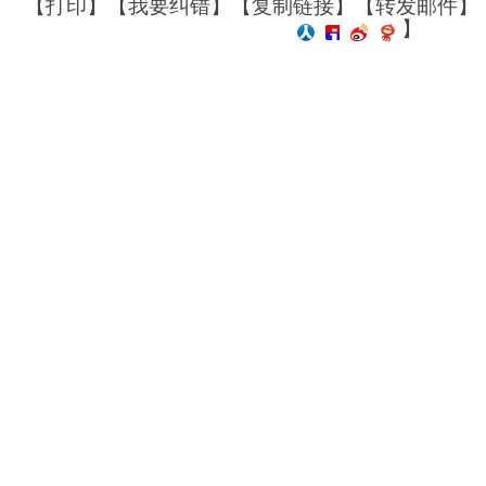
【
打印
】【
我要纠错
】【
复制链接
】【
转发邮件
】
】