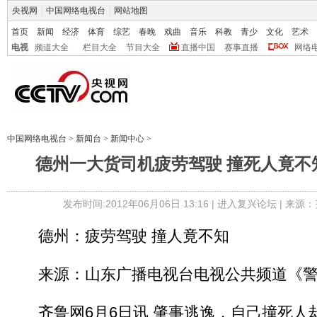
央视网
|
中国网络电视台
|
网站地图
首页
新闻
经济
体育
综艺
春晚
戏曲
音乐
科教
青少
文化
艺术
电视
频道大全
栏目大全
节目大全
直播中国
赛事直播
网络
中国网络电视台
>
新闻台
>
新闻中心
>
德州一大货司机疲劳驾驶 撞死人竟不
发布时间:2012年06月06日 13:16 |
进入复兴论坛
| 来源：
德州：疲劳驾驶 撞人竟不知
来源：山东广播电视台电视公共频道《警
齐鲁网6月6日讯 肇事逃逸，自己撞死人