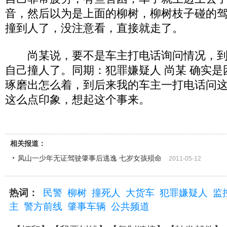
音，然后以为是上面的柳树，柳树枝子碰的
撞到人了，没注意看，直接就走了。
尚某说，要不是车主打电话询问情况，到
自己撞人了。同期：犯罪嫌疑人 尚某 确实
琢磨出怎么着，到后来我的车主一打电话问
这么点印象，想起这个事来。
相关报道：
凤山一少年无证驾驶肇事后逃逸 七岁女孩殒命
2011-05-12
热词：
民警
柳树
撞死人
大货车
犯罪嫌疑人
监
主
警方前线
肇事车辆
公共频道