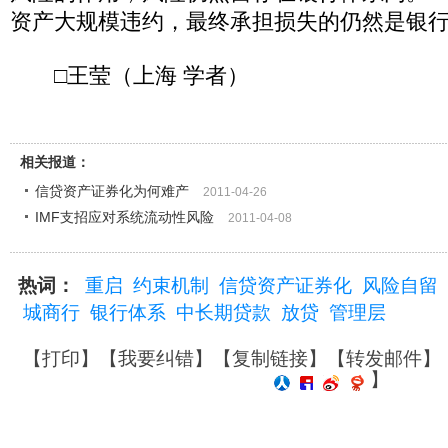
资产大规模违约，最终承担损失的仍然是银
□王莹（上海 学者）
相关报道：
信贷资产证券化为何难产
2011-04-26
IMF支招应对系统流动性风险
2011-04-08
热词：
重启
约束机制
信贷资产证券化
风险自留
城商行
银行体系
中长期贷款
放贷
管理层
【
打印
】【
我要纠错
】【
复制链接
】【
转发邮件
】
】