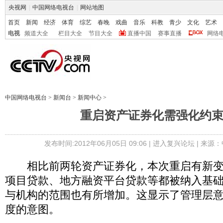
央视网
|
中国网络电视台
|
网站地图
首页
新闻
经济
体育
综艺
春晚
戏曲
音乐
科教
青少
文化
艺术
电视
频道大全
栏目大全
节目大全
直播中国
赛事直播
网络
中国网络电视台
>
新闻台
>
新闻中心
>
重启资产证券化需强化约
发布时间:2012年06月05日 09:06 |
进入复兴论坛
| 来源：
相比前两轮资产证券化，本次重启有新变
项目贷款、地方融资平台贷款等都被纳入基
与机构的范围也有所增加。这显示了管理层
度的意图。