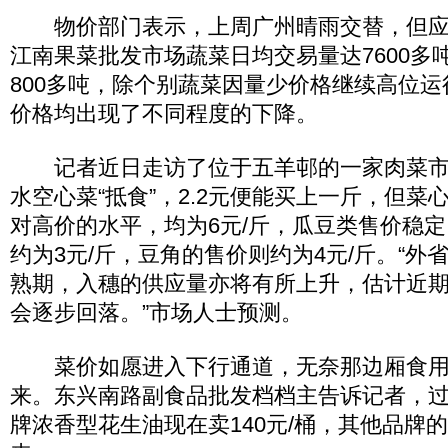
物价部门表示，上周广州晴雨交替，但应
江南果菜批发市场蔬菜日均交易量达7600多
800多吨，除个别蔬菜因量少价格继续高位
价格均出现了不同程度的下降。
记者近日走访了位于五羊邨的一家肉菜市
水空心菜“抵食”，2.2元便能买上一斤，但菜
对高价的水平，均为6元/斤，瓜豆类售价稳
约为3元/斤，豆角的售价则约为4元/斤。“外
熟期，入穗的供应量亦将有所上升，估计近
会逐步回落。”市场人士预测。
菜价如愿进入下行通道，无奈那边厢食用
来。东兴南路副食品批发档档主告诉记者，过去
牌浓香型花生油现在卖140元/桶，其他品牌