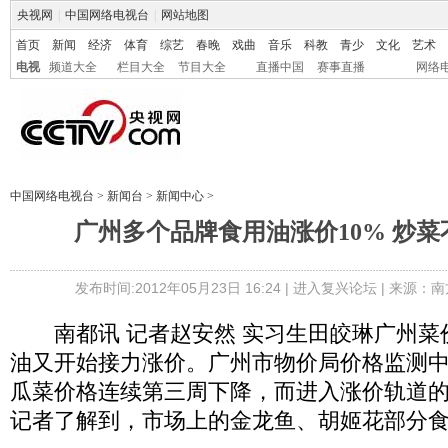
央视网
|
中国网络电视台
|
网站地图
首页
新闻
经济
体育
综艺
春晚
戏曲
音乐
科教
青少
文化
艺术
电视
频道大全
栏目大全
节目大全
直播中国
赛事直播
网络
中国网络电视台
>
新闻台
>
新闻中心
>
广州多个品牌食用油涨价10% 炒
发布时间:2012年05月23日 16:24 |
进入复兴论坛
| 来源：南
南都讯 记者赵安然 实习生田皎琳广州菜
油又开始接力涨价。广州市物价局价格监测
瓜菜价格连续第三周下降，而进入涨价轨道
记者了解到，市场上的金龙鱼、胡姬花部分食用