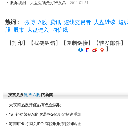
股海观潮：大盘短线走好难度高
2011-01-24
热词：
微博
A股
腾讯
短线交易者
大盘继续
短
股
股市
大盘进入
均价线
【
打印
】【
我要纠错
】【
复制链接
】【
转发邮件
】
】
搜索更多
微博
A股
的新闻
大宗商品反弹催热有色金属股
*ST轻骑暂别A股 兵装掏2亿现金提速重组
海南矿业将闯关IPO 存控股股东控制风险