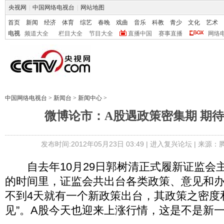
央视网
|
中国网络电视台
|
网站地图
首页
新闻
经济
体育
综艺
春晚
戏曲
音乐
科教
青少
文化
艺术
电视
频道大全
栏目大全
节目大全
直播中国
赛事直播
网络
中国网络电视台
>
新闻台
>
新闻中心
>
微博论市：A股遇政策密集期 期
发布时间:2012年05月23日 03:49 |
进入复兴论坛
| 来源：
自去年10月29日郭树清正式履新证监会主
的时间里，证监会共出台各类政策、意见和
不到4天就有一个新政策出台，其政策之密度
见”。A股今天也迎来上涨行情，这是不是新