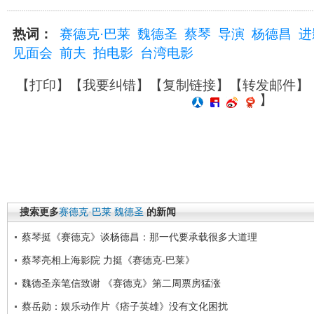
热词：
赛德克·巴莱
魏德圣
蔡琴
导演
杨德昌
进
见面会
前夫
拍电影
台湾电影
【
打印
】【
我要纠错
】【
复制链接
】【
转发邮件
】
】
搜索更多
赛德克·巴莱
魏德圣
的新闻
蔡琴挺《赛德克》谈杨德昌：那一代要承载很多大道理
蔡琴亮相上海影院 力挺《赛德克-巴莱》
魏德圣亲笔信致谢 《赛德克》第二周票房猛涨
蔡岳勋：娱乐动作片《痞子英雄》没有文化困扰