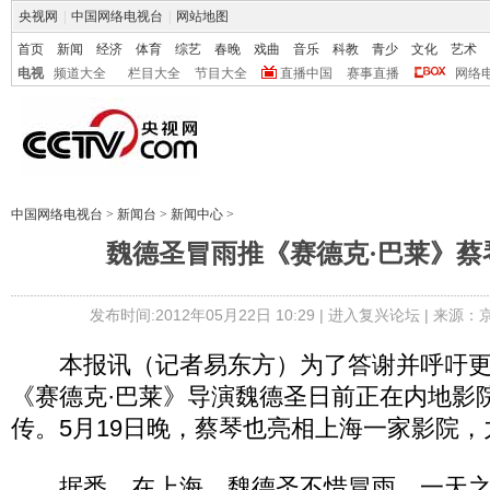
央视网
|
中国网络电视台
|
网站地图
首页
新闻
经济
体育
综艺
春晚
戏曲
音乐
科教
青少
文化
艺术
电视
频道大全
栏目大全
节目大全
直播中国
赛事直播
网络
中国网络电视台
>
新闻台
>
新闻中心
>
魏德圣冒雨推《赛德克·巴莱》蔡
发布时间:2012年05月22日 10:29 |
进入复兴论坛
| 来源：
本报讯（记者易东方）为了答谢并呼吁更
《赛德克·巴莱》导演魏德圣日前正在内地影
传。5月19日晚，蔡琴也亮相上海一家影院
据悉，在上海，魏德圣不惜冒雨，一天之内