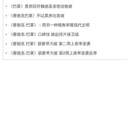
《巴莱》票房回升魏德圣亲笔信致谢
《赛德克巴莱》不以票房论英雄
《赛德克·巴莱》：用另一种视角审视现代文明
《赛德克-巴莱》口碑佳 掀起排片保卫战
《赛德克 巴莱》获蔡琴力挺 第二周上座率逆袭
《赛德克-巴莱》获蔡琴力挺 第2周上座率逆袭反弹