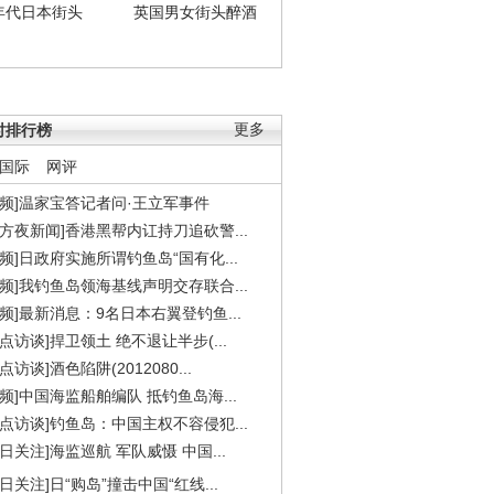
年代日本街头
英国男女街头醉酒
时排行榜
更多
国际
网评
视频]温家宝答记者问·王立军事件
东方夜新闻]香港黑帮内讧持刀追砍警...
视频]日政府实施所谓钓鱼岛“国有化...
视频]我钓鱼岛领海基线声明交存联合...
视频]最新消息：9名日本右翼登钓鱼...
焦点访谈]捍卫领土 绝不退让半步(...
点访谈]酒色陷阱(2012080...
视频]中国海监船舶编队 抵钓鱼岛海...
焦点访谈]钓鱼岛：中国主权不容侵犯...
今日关注]海监巡航 军队威慑 中国...
今日关注]日“购岛”撞击中国“红线...