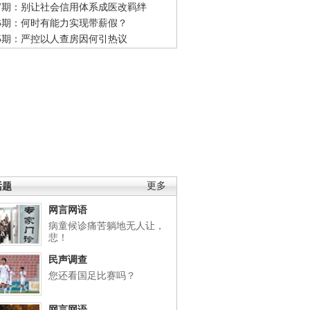
47期：别让社会信用体系成医改羁绊
46期：何时有能力实现带薪假？
45期：严控以人查房因何引热议
话题
更多
网言网语
病童候诊痛苦躺地无人让，
悲！
民声调查
您还看国足比赛吗？
网言网语