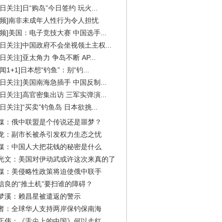
今日关注]日“购岛”今日签约 玩火...
视频]南非未成年人性行为令人担忧
视频]美国：电子竞技大赛 中国选手...
今日关注]中国政府不会坐视领土主权...
今日关注]亚太角力 争岛不断 AP...
闻1+1]日本想“钓鱼”：别“钓...
今日关注]美国南海急插手 中国反制...
今日关注]高官密集出访 三军实弹演...
今日关注]“买卖”钓鱼岛 日本欲挑...
媒：俄中联盟是个传说还是噩梦？
龙：副市长被杀引发权力生态之忧
媒：中国人大把花钱的秘密是什么
光文：美国对伊动武或许这次来真的了
媒：美侵略性政策将迫使俄中联手
信良的“推土机”要扫谁的障碍？
梦溪：赖昌星被遣返的警示
者：全球华人支持两岸保钓保南海
正伟：《舌尖上的中国》何以走红