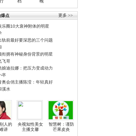
行
档
晚
劲爆点
更多 >>
娱乐圈10大衰神附体的明星
学
出轨前最好要深思的三个问题
和
领衔拥有神秘身份背景的明星
飞飞哥
姑娘迪拉娜：把压力变成动力
小卒
青奥会俏主播陈滢：年轻真好
和溪水
别人的
央视知性美女
智慧树：谨防
难讲
主播文馨
芒果皮炎