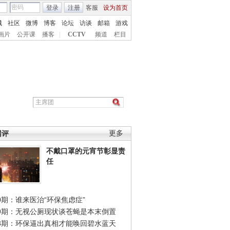
登录
注册
客服
设为首页
城
社区
微博
博客
论坛
访谈
邮箱
游戏
画片
公开课
播客
|
CCTV
频道
栏目
网评
更多
不戴口罩的元宵节彰显责
任
0期：谁来医治“环保焦虑症”
49期：无视公厕现状谈苍蝇是本末倒置
48期：环保逼出真相才能唤回碧水蓝天