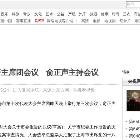
音乐
科教
青少
文化
艺术
公益
产经
汽车
旅游
健康
时尚
三农
商
直播中国
赛事直播
网络电视客户端
|
高清
电影
电视剧
纪录片
动
开主席团会议 俞正声主持会议
锘�
央视
:24 |
进入复兴论坛
| 来源：东方网 |
手机看视频
海市第十次代表大会主席团昨天晚上举行第三次会议，俞正声
第65
大会关于市委报告的决议(草案)、关于市纪委工作报告的决
第6
表提案审查情况。大会选举总监票人汇报了上海市出席党的十八
第6