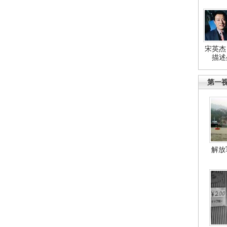
宋英杰
描述
第一
解放