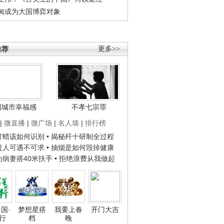
甸成为大国博弈对象
推荐
更多>>
国城市幸福感
不孝七宗罪
|
微直播
|
微广场
|
名人墙
|
排行榜
子打蜡该如何识别
• 揭秘歼十研制全过程
种贵人可遇不可求
• 抽烟是如何毁掉健康
人为病妻搭40米扶手
• 拒绝浪费从我做起
国·
梦想星搭
我要上春
开门大吉
行
档
晚