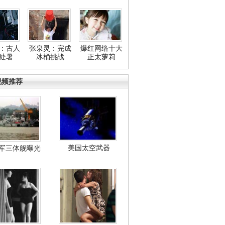
：古人
张泉灵：完成
爆红网络十大
处暑
冰桶挑战
正太萝莉
视频推荐
美国太空武器
军三体舰曝光