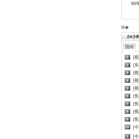
80
锘�
24小
国内
[
1
[
2
[
3
[
4
[
5
[
6
[焦
7
[
8
[
9
[
10
[
1