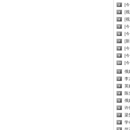
[
2
[
3
[
4
[
5
[
6
[新
7
[
8
[
9
[
10
俄
1
李
2
英
3
陈
4
俄
5
许
6
梁
7
学
8
范
9