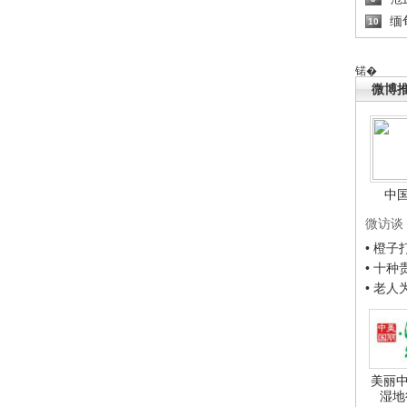
缅
10
锘�
微博
中
微访谈
• 橙
• 十
• 老
美丽中
湿地