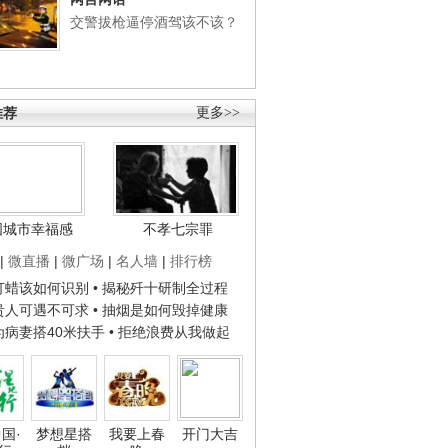
交警拔枪逼停酒驾该不该？
推荐
更多>>
国城市幸福感
不孝七宗罪
|
微直播
|
微广场
|
名人墙
|
排行榜
子打蜡该如何识别
• 揭秘歼十研制全过程
种贵人可遇不可求
• 抽烟是如何毁掉健康
人为病妻搭40米扶手
• 拒绝浪费从我做起
国·
梦想星搭
我要上春
开门大吉