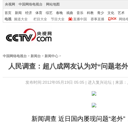
央视网
|
中国网络电视台
|
网站地图
首页
新闻
经济
体育
综艺
春晚
戏曲
音乐
科教
青少
文化
艺术
电视
频道大全
栏目大全
节目大全
直播中国
赛事直播
网络
中国网络电视台
>
新闻台
>
新闻中心
>
人民调查：超八成网友认为对“问题老外
发布时间:2012年05月19日 05:05 |
进入复兴论坛
| 来源：
新闻调查 近日国内屡现问题“老外”