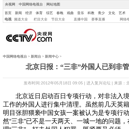
央视网
|
中国网络电视台
|
网站地图
首页
新闻
经济
体育
综艺
春晚
戏曲
音乐
科教
青少
文化
艺术
电视
频道大全
栏目大全
节目大全
直播中国
赛事直播
网络
中国网络电视台
>
新闻台
>
新闻中心
>
北京日报：“三非”外国人已到非
发布时间:2012年05月18日 09:05 |
进入复兴论坛
| 来源：
北京近日启动百日专项行动，对非法入境
工作的外国人进行集中清理。虽然前几天英
明目张胆猥亵中国女孩一案被认为是专项行
然“三非”已不是一天两天、一城一地的问题