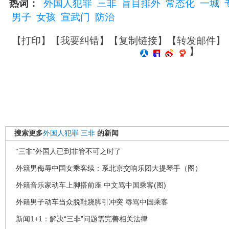
热词：
外国人犯罪
三非
盲目排外
常态化
一城
男子
女孩
宣武门
防治
【
打印
】【
我要纠错
】【
复制链接
】【
转发邮件
】
】
搜索更多
外国人犯罪
三非
的新闻
“三非”外国人已到非管不可之时了
外籍男侮辱中国女乘客续：系北京交响乐团大提琴手（图）
外籍音乐家动车上脚搭前座 中文骂中国乘客(图)
外籍男子动车当众脱鞋跷脚引冲突 辱骂中国乘客
新闻1+1：解决“三非”问题需完善相关法律