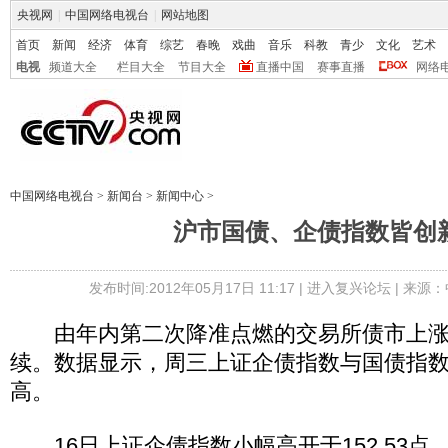
央视网
|
中国网络电视台
|
网站地图
首页
新闻
经济
体育
综艺
春晚
戏曲
音乐
科教
青少
文化
艺术
电视
频道大全
栏目大全
节目大全
直播中国
赛事直播
网络
中国网络电视台
>
新闻台
>
新闻中心
>
沪市国债、企债指数皆创
发布时间:2012年05月17日 11:17 |
进入复兴论坛
| 来源：
由年内第二次降准点燃的交易所债市上涨行
续。数据显示，周三上证企债指数与国债指
高。
16日上证企债指数小幅高开于152.53点