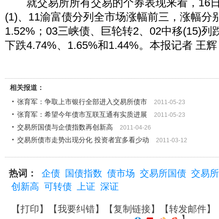
就交易所所有交易的个券表现来看，16日11
(1)、11渝富债分列全市场涨幅前三，涨幅分别为
1.52%；03三峡债、巨轮转2、02中移(15
下跌4.74%、1.65%和1.44%。本报记者 王
相关报道：
张育军：争取上市银行全部进入交易所债市
2011-05-23
张育军：希望今年债市互联互通有实质进展
2011-05-23
交易所国债与企债指数再创新高
2011-04-26
交易所债市走势出现分化 投资者宜多看少动
2011-03-12
热词：
企债
国债指数
债市场
交易所国债
交易所
创新高
可转债
上证
深证
【
打印
】【
我要纠错
】【
复制链接
】【
转发邮件
】