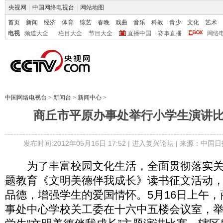
央视网
|
中国网络电视台
|
网站地图
首页
新闻
经济
体育
综艺
春晚
戏曲
音乐
科教
青少
文化
艺术
电视
频道大全
栏目大全
节目大全
直播中国
赛事直播
网络
中国网络电视台
>
新闻台
>
新闻中心
>
商丘市平原办事处举行小学生演讲比赛
发布时间:2012年05月16日 17:52 |
进入复兴论坛
| 来源：中国日
为了丰富校园文化生活，全面贯彻落实关
题教育《文明美德伴我成长》读书征文活动
品德，增强学生的爱国情怀。5月16日上午
事处中心学校关工委在十六中五楼会议室，