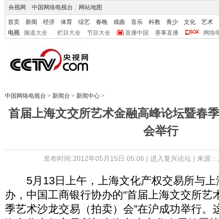
央视网
|
中国网络电视台
|
网站地图
首页
新闻
经济
体育
综艺
春晚
戏曲
音乐
科教
青少
文化
艺术
电视
频道大全
栏目大全
节目大全
直播中国
赛事直播
网络
中国网络电视台
>
新闻台
>
新闻中心
>
首届上海文交所艺术金融高峰论坛暨春
会举行
发布时间:2012年05月15日 05:06 |
进入复兴论坛
| 来源：
5月13日上午，上海文化产权交易所与上
办，中国工商银行协办的“首届上海文交所艺
季艺术沙龙交易（拍卖）会”在沪成功举行。这