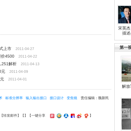
宋英杰
描述
第一
式上市
2011-04-27
价4500
2011-04-22
251解析
2011-04-13
0元
2011-04-09
0元
2011-04-01
解放
术
标准分辨率
输入输出接口
接口设计
变焦镜
责任编辑：魏新民
【
转发邮件
】【
】
【一键分享
】