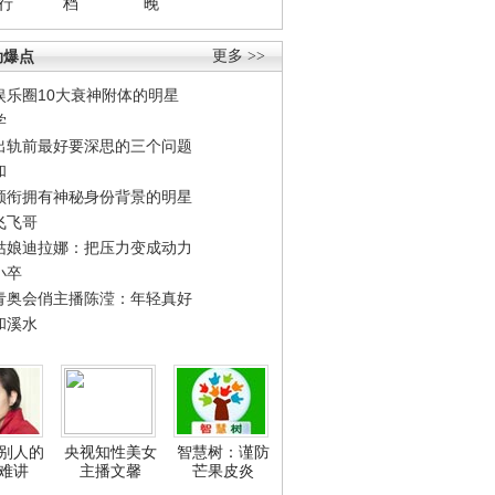
行
档
晚
劲爆点
更多 >>
娱乐圈10大衰神附体的明星
学
出轨前最好要深思的三个问题
和
领衔拥有神秘身份背景的明星
飞飞哥
姑娘迪拉娜：把压力变成动力
小卒
青奥会俏主播陈滢：年轻真好
和溪水
别人的
央视知性美女
智慧树：谨防
难讲
主播文馨
芒果皮炎