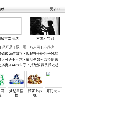
推荐
更多>>
国城市幸福感
不孝七宗罪
|
微直播
|
微广场
|
名人墙
|
排行榜
子打蜡该如何识别
• 揭秘歼十研制全过程
种贵人可遇不可求
• 抽烟是如何毁掉健康
人为病妻搭40米扶手
• 拒绝浪费从我做起
国·
梦想星搭
我要上春
开门大吉
行
档
晚