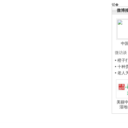
锘�
微博
中
微访谈
• 橙
• 十
• 老
美丽中
湿地