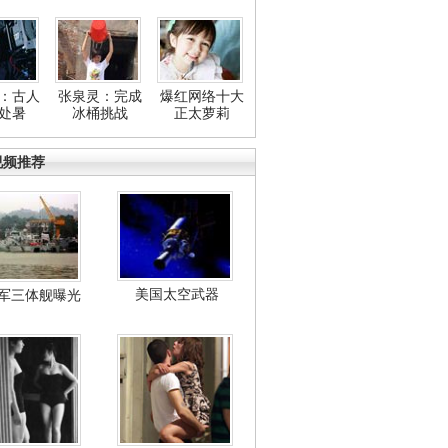
：古人
张泉灵：完成
爆红网络十大
处暑
冰桶挑战
正太萝莉
视频推荐
美国太空武器
军三体舰曝光