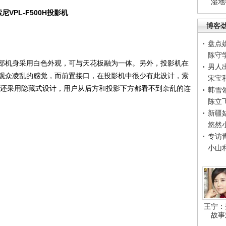
湿地
索尼VPL-F500H投影机
博客
盘点
陈守
机身采用白色外观，可与天花板融为一体。另外，投影机在
男人
观众凌乱的感觉，而前置接口，在投影机中很少有此设计，索
宋宝
，而且还采用隐藏式设计，用户从后方和投影下方都看不到杂乱的连
韩雪
陈立
新疆
悠然
专访
小山
王宁：
故事