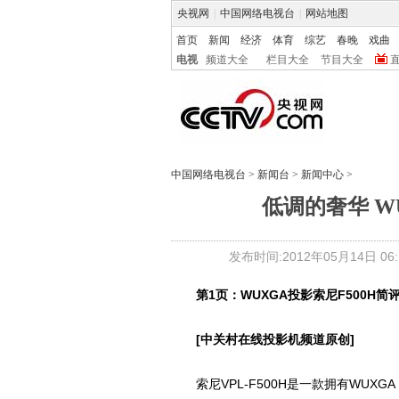
央视网
|
中国网络电视台
|
网站地图
首页
新闻
经济
体育
综艺
春晚
戏曲
电视
频道大全
栏目大全
节目大全
中国网络电视台
>
新闻台
>
新闻中心
>
低调的奢华 W
发布时间:2012年05月14日 06:1
第1页：WUXGA投影索尼F500H简
[中关村在线投影机频道原创]
索尼VPL-F500H是一款拥有WUXGA