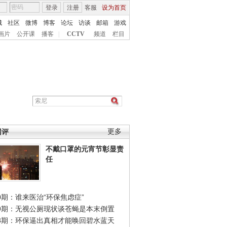
登录
注册
客服
设为首页
城
社区
微博
博客
论坛
访谈
邮箱
游戏
画片
公开课
播客
|
CCTV
频道
栏目
网评
更多
不戴口罩的元宵节彰显责
任
0期：谁来医治“环保焦虑症”
49期：无视公厕现状谈苍蝇是本末倒置
48期：环保逼出真相才能唤回碧水蓝天