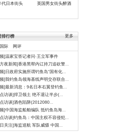
年代日本街头
英国男女街头醉酒
时排行榜
更多
国际
网评
视频]温家宝答记者问·王立军事件
东方夜新闻]香港黑帮内讧持刀追砍警...
视频]日政府实施所谓钓鱼岛“国有化...
视频]我钓鱼岛领海基线声明交存联合...
视频]最新消息：9名日本右翼登钓鱼...
焦点访谈]捍卫领土 绝不退让半步(...
点访谈]酒色陷阱(2012080...
视频]中国海监船舶编队 抵钓鱼岛海...
焦点访谈]钓鱼岛：中国主权不容侵犯...
今日关注]海监巡航 军队威慑 中国...