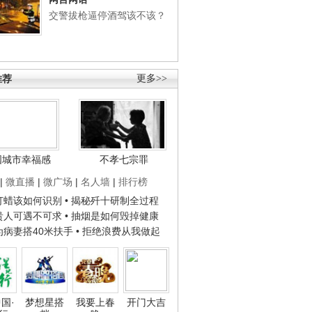
交警拔枪逼停酒驾该不该？
推荐
更多>>
国城市幸福感
不孝七宗罪
|
微直播
|
微广场
|
名人墙
|
排行榜
子打蜡该如何识别
• 揭秘歼十研制全过程
种贵人可遇不可求
• 抽烟是如何毁掉健康
人为病妻搭40米扶手
• 拒绝浪费从我做起
国·
梦想星搭
我要上春
开门大吉