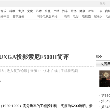
音乐
科教
青少
文化
艺术
公益
产经
汽车
旅游
健康
时尚
三农
商
直播中国
赛事直播
网络电视客户端
|
高清
电影
电视剧
纪录片
动
UXGA投影索尼F500H简评
锘�
央视
8 |
进入复兴论坛
| 来源：中关村在线 |
手机看视频
评
第65
第6
（1920*1200）高分辨率的工程投影机，亮度为5200流明。索
第6