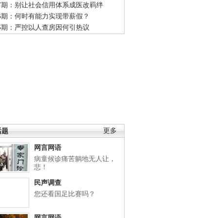
47期：别让社会信用体系成医改羁绊
46期：何时有能力实现带薪假？
45期：严控以人查房因何引热议
话题
更多
网言网语
病童候诊痛苦躺地无人让，
悲！
民声调查
您还看国足比赛吗？
网言网语