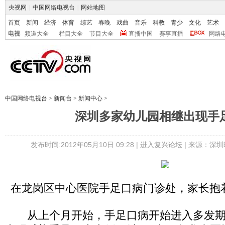
央视网
|
中国网络电视台
|
网站地图
首页
新闻
经济
体育
综艺
春晚
戏曲
音乐
科教
青少
文化
艺术
电视
频道大全
栏目大全
节目大全
直播中国
赛事直播
网络
中国网络电视台
>
新闻台
>
新闻中心
>
深圳多家幼儿园相继出现手
发布时间:2012年05月10日 09:28 |
进入复兴论坛
| 来源：深圳
在龙岗区中心医院手足口病门诊处，家长抱
从上个月开始，手足口病开始进入多发期