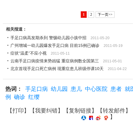
1
2
下一页>>
相关报道：
手足口病高发期杀到 警惕幼儿园小孩中招
2011-05-20
广州增城一幼儿园爆发手足口病 目前15例已确诊
2011-05-19
症状“温柔”不应小视
2011-05-11
云南手足口病疫情来势凶猛 重症病例数全国第三
2011-05-01
北京首现手足口死亡病例 现重症患儿班级停课10天
2011-04-22
热词：
手足口病
幼儿园
患儿
中心医院
患者
就
例
确诊
红缨
【
打印
】【
我要纠错
】【
复制链接
】【
转发邮件
】
】