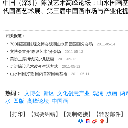
中国（深圳）陈设艺术高峰论坛；山水国画基
代国画艺术展、第三届中国画市场与产业化
相关报道：
700幅国画惊现文博会观澜山水田园国画分会场
2011-05-14
文博会首开“陈设艺术”分会场
2011-05-13
美协主席掏钱买少儿版画
2011-05-13
走进陈设艺术改变生活方式
2011-05-12
山水田园打造 国内首家国画基地
2011-05-11
热词：
文博会
新区
文化创意产业
观澜
版画
两
水
凹版
高峰论坛
中国画
【
打印
】【
我要纠错
】【
复制链接
】【
转发邮件
】
】