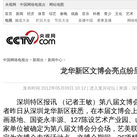
央视网
|
中国网络电视台
|
网站地图
首页
新闻
经济
体育
综艺
春晚
戏曲
音乐
科教
青少
文化
艺术
电视
频道大全
栏目大全
节目大全
直播中国
赛事直播
网络
中国网络电视台
>
新闻台
>
新闻中心
>
龙华新区文博会亮点纷
发布时间:2012年05月09日 10:12 |
进入复兴论坛
| 来源：深
深圳特区报讯 （记者王敏）第八届文博会
者昨日从深圳龙华新区获悉，在本届文博会
画基地、国瓷永丰源、127陈设艺术产业园、
家单位被确定为第八届文博会分会场，艺美