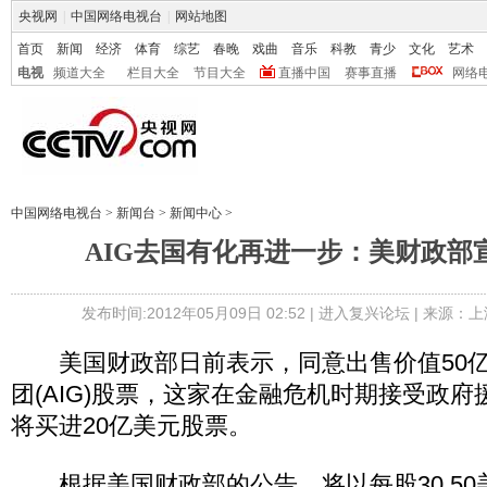
央视网
|
中国网络电视台
|
网站地图
首页
新闻
经济
体育
综艺
春晚
戏曲
音乐
科教
青少
文化
艺术
电视
频道大全
栏目大全
节目大全
直播中国
赛事直播
网络
中国网络电视台
>
新闻台
>
新闻中心
>
AIG去国有化再进一步：美财政部
发布时间:2012年05月09日 02:52 |
进入复兴论坛
| 来源：上
美国财政部日前表示，同意出售价值50亿
团(AIG)股票，这家在金融危机时期接受政
将买进20亿美元股票。
根据美国财政部的公告，将以每股30.50美元