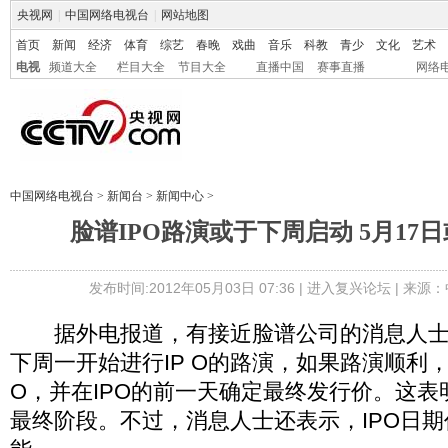
央视网
|
中国网络电视台
|
网站地图
首页
新闻
经济
体育
综艺
春晚
戏曲
音乐
科教
青少
文化
艺术
电视
频道大全
栏目大全
节目大全
直播中国
赛事直播
网络
中国网络电视台
>
新闻台
>
新闻中心
>
脸谱IPO路演或于下周启动 5月17
发布时间:2012年05月03日 07:36 |
进入复兴论坛
| 来源：
据外电报道，有接近脸谱公司的消息人士
下周一开始进行IP O的路演，如果路演顺利，5
O，并在IPO的前一天确定最终发行价。这表
最终阶段。不过，消息人士还表示，IPO日期