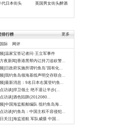
年代日本街头
英国男女街头醉酒
时排行榜
更多
国际
网评
视频]温家宝答记者问·王立军事件
东方夜新闻]香港黑帮内讧持刀追砍警...
视频]日政府实施所谓钓鱼岛“国有化...
视频]我钓鱼岛领海基线声明交存联合...
视频]最新消息：9名日本右翼登钓鱼...
焦点访谈]捍卫领土 绝不退让半步(...
点访谈]酒色陷阱(2012080...
视频]中国海监船舶编队 抵钓鱼岛海...
焦点访谈]钓鱼岛：中国主权不容侵犯...
今日关注]海监巡航 军队威慑 中国...