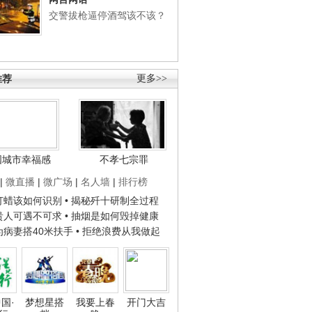
交警拔枪逼停酒驾该不该？
推荐
更多>>
国城市幸福感
不孝七宗罪
|
微直播
|
微广场
|
名人墙
|
排行榜
子打蜡该如何识别
• 揭秘歼十研制全过程
种贵人可遇不可求
• 抽烟是如何毁掉健康
人为病妻搭40米扶手
• 拒绝浪费从我做起
国·
梦想星搭
我要上春
开门大吉