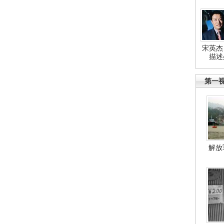
宋英杰
描述
第一
解放