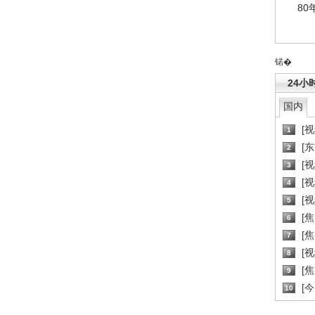
80
锘�
24小
国内
[
1
[
2
[
3
[
4
[
5
[
6
[焦
7
[
8
[
9
[
10