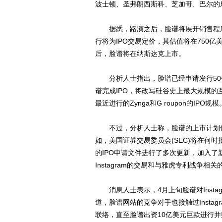
波士顿、圣弗朗西斯科、芝加哥、巴尔的
据悉，路演之后，脸谱将展开销售程序
行将为IPO交易定价，其估值将在750亿
后，脸谱将在纳斯达克上市。
分析人士指出，脸谱已经申请发行50
谱完成IPO，将改写硅谷史上最大规模的互
最近进行的Zynga和G roupon的I
不过，分析人士称，脸谱的上市计划仍
如，美国证券交易委员会(SEC)将在何时
的IPO申请文件进行了多次更新，加入
Instagram的交易和与雅虎专利战争相
消息人士表示，4月上旬脸谱对Insta
道，脸谱网站的竞争对手也接触过Instag
联络，直至脸谱出资10亿美元巨款进行并