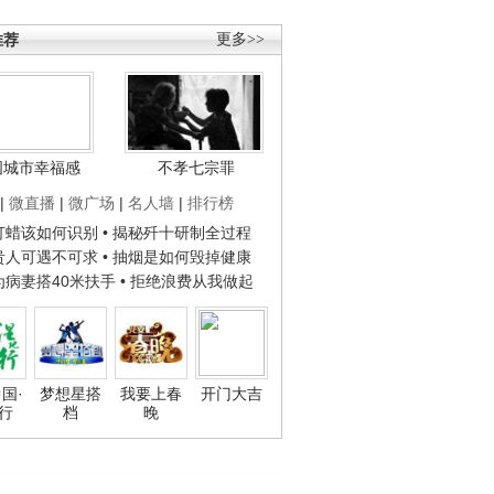
推荐
更多>>
国城市幸福感
不孝七宗罪
|
微直播
|
微广场
|
名人墙
|
排行榜
子打蜡该如何识别
• 揭秘歼十研制全过程
种贵人可遇不可求
• 抽烟是如何毁掉健康
人为病妻搭40米扶手
• 拒绝浪费从我做起
国·
梦想星搭
我要上春
开门大吉
行
档
晚