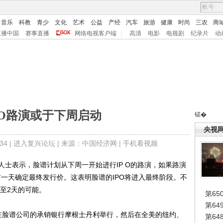
音乐
科教
青少
文化
艺术
公益
产经
汽车
旅游
健康
时尚
三农
商
直播中国
赛事直播
网络电视客户端
|
高清
电影
电视剧
纪录片
动
PO路演或于下周启动
锘�
央视
4 |
进入复兴论坛
| 来源：中国经济网 |
手机看视频
表示，脸谱计划从下周一开始进行IP O的路演，如果路演
O的前一天确定最终发行价。这表明脸谱的IPO将进入最终阶段。不
1至2天的可能。
第65
第6
脸谱公司的承销银行摩根士丹利举行，然后在全美的纽约、
第6