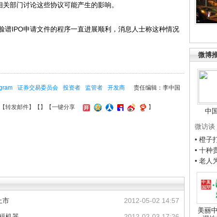
府相关部门讨论这些协议可能产生的影响。
谱IPO申请文件的程序一直进展顺利，消息人士称这种情况
微博
agram
证券交易委员会
投资者
监管者
开发商
责任编辑：李中国
【
转发邮件
】【
】
【一键分享
】
中
微访谈
• 橙
• 十
• 老
上市
2012-05-02 14:57
美丽中
造福机器
2012-02-03 17:26