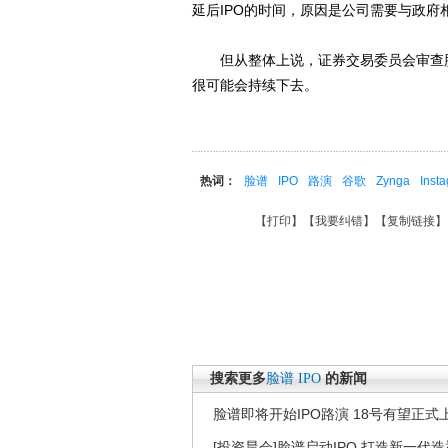
延后IPO的时间，原因是公司需要与政
但从整体上说，证券交易委员会审查脸
很可能会持续下去。
热词：
脸谱
IPO
路演
谷歌
Zynga
Inst
【
打印
】【
我要纠错
】【
复制链接
】
搜索更多
脸谱
IPO
的新闻
脸谱即将开始IPO路演 18号有望正式
[投资晨会]脸谱启动IPO 打造新一代