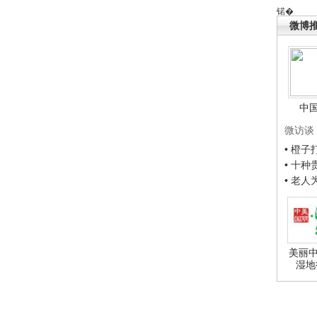
锘�
微博
中
微访谈
• 橙
• 十
• 老
美丽中
湿地