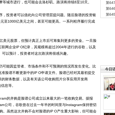
摩等城市进行，也可能会去洛杉矶。路演将持续8至10天。
第6
第6
第6
，投资者可以借此向公司管理层提问题。随后脸谱的投资银
美元至1000亿美元之间，甚至可能更高。一系列程序履行完成
亿美元股票，但预计真正上市后可筹集到更多的资金。一旦脸
联网企业IP O纪录，其规模将超过2004年进行的谷歌，以及
PO规模。可以预计，投资者对这次路演将很感兴趣。
可能因监管者、市场条件和不可预测的情况而发生变化。比
今日
批准脸谱不断更新中的IP O申请文件。脸谱已经对其最初提交
了新的财务数据，以及有关该公司收购照片分享应用开发商
关的信息等。
gram的并购是脸谱公司成立以来最大的一笔收购交易。据报
ram公司，谷歌曾在过去一年半的时间里与Instagram保持密切
购。虽然这次并购不会对脸谱的IP O产生重大影响，但可能会