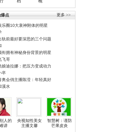
行
档
晚
劲爆点
更多 >>
娱乐圈10大衰神附体的明星
学
出轨前最好要深思的三个问题
和
领衔拥有神秘身份背景的明星
飞飞哥
姑娘迪拉娜：把压力变成动力
小卒
青奥会俏主播陈滢：年轻真好
和溪水
别人的
央视知性美女
智慧树：谨防
难讲
主播文馨
芒果皮炎