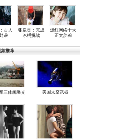
：古人
张泉灵：完成
爆红网络十大
处暑
冰桶挑战
正太萝莉
视频推荐
美国太空武器
军三体舰曝光