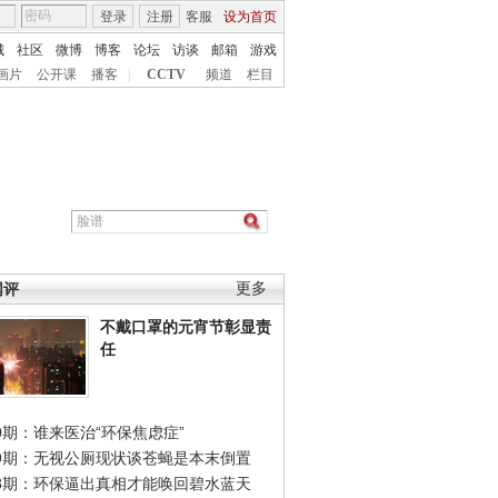
登录
注册
客服
设为首页
城
社区
微博
博客
论坛
访谈
邮箱
游戏
画片
公开课
播客
|
CCTV
频道
栏目
网评
更多
不戴口罩的元宵节彰显责
任
0期：谁来医治“环保焦虑症”
49期：无视公厕现状谈苍蝇是本末倒置
48期：环保逼出真相才能唤回碧水蓝天