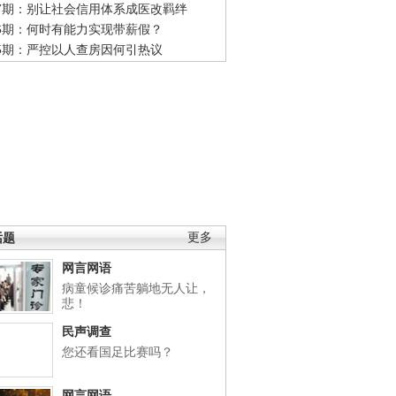
47期：别让社会信用体系成医改羁绊
46期：何时有能力实现带薪假？
45期：严控以人查房因何引热议
话题
更多
网言网语
病童候诊痛苦躺地无人让，
悲！
民声调查
您还看国足比赛吗？
网言网语