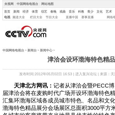
央视网
|
中国网络电视台
|
网站地图
首页
新闻
经济
体育
综艺
春晚
戏曲
音乐
科教
青少
文化
艺术
电视
频道大全
栏目大全
节目大全
直播中国
赛事直播
网络
中国网络电视台
>
新闻台
>
新闻中心
>
津洽会设环渤海特色精
发布时间:2012年05月02日 16:53 |
进入复兴论坛
| 来源：天
天津北方网讯：
记者从津洽会暨PECC
届津洽会将在麦购时代广场开设环渤海特色
汇集环渤海区域各成员城市特色、名品和文
渤海特色精品展分会场展区总面积3000平方