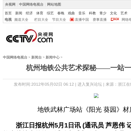
央视网
|
中国网络电视台
|
网站地图
首页
新闻
经济
体育
综艺
春晚
戏曲
音乐
科教
青少
文化
艺术
电视
频道大全
栏目大全
节目大全
直播中国
赛事直播
网络
中国网络电视台
>
新闻台
>
新闻中心
>
杭州地铁公共艺术探秘――一站
发布时间:2012年05月02日 06:12 |
进入复兴论坛
| 来源：浙江在
地铁武林广场站《阳光 葵园》材
浙江日报杭州5月1日讯 (通讯员 芦恩伟 记