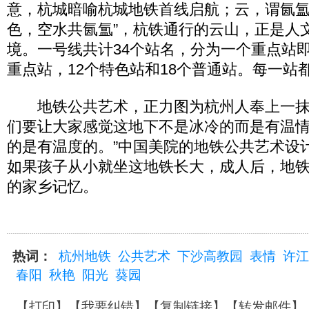
意，杭城暗喻杭城地铁首线启航；云，谓氤氲
色，空水共氤氲”，杭铁通行的云山，正是人
境。一号线共计34个站名，分为一个重点站
重点站，12个特色站和18个普通站。每一站
地铁公共艺术，正力图为杭州人奉上一抹
们要让大家感觉这地下不是冰冷的而是有温
的是有温度的。”中国美院的地铁公共艺术设
如果孩子从小就坐这地铁长大，成人后，地
的家乡记忆。
热词：
杭州地铁
公共艺术
下沙高教园
表情
许江
春阳
秋艳
阳光
葵园
【
打印
】【
我要纠错
】【
复制链接
】【
转发邮件
】