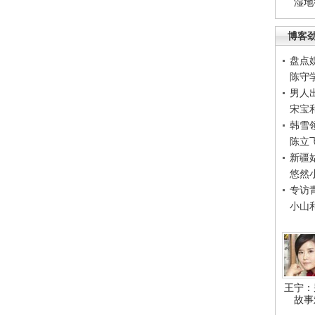
湿地
博客
盘点
陈守
男人
宋宝
韩雪
陈立
新疆
悠然
专访
小山
王宁：
故事