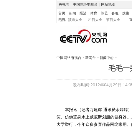
央视网
|
中国网络电视台
|
网站地图
首页
新闻
经济
体育
综艺
春晚
戏曲
电视
频道大全
栏目大全
节目大全
中国网络电视台
>
新闻台
>
新闻中心
>
毛毛一
发布时间:2012年04月29日 14:05
本报讯（记者万建辉 通讯员余婷婷）能
篮、仿佛置身水上威尼斯划船的健身器……
大学举行，今年众多参赛作品围绕家用、