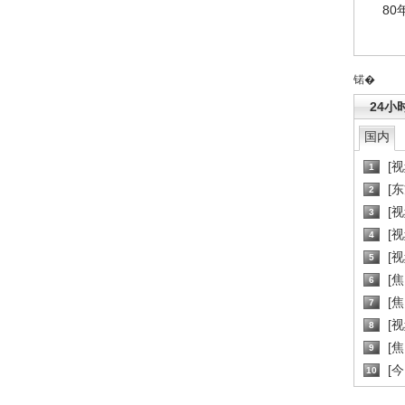
80
锘�
24小
国内
[
1
[
2
[
3
[
4
[
5
[
6
[焦
7
[
8
[
9
[
10