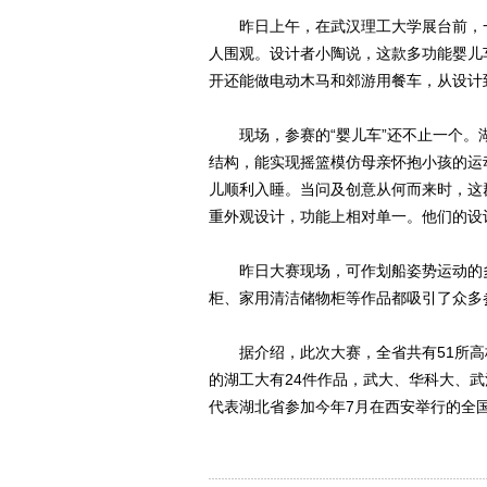
昨日上午，在武汉理工大学展台前，一
人围观。设计者小陶说，这款多功能婴儿
开还能做电动木马和郊游用餐车，从设计
现场，参赛的“婴儿车”还不止一个。湖
结构，能实现摇篮模仿母亲怀抱小孩的运
儿顺利入睡。当问及创意从何而来时，这群
重外观设计，功能上相对单一。他们的设
昨日大赛现场，可作划船姿势运动的多
柜、家用清洁储物柜等作品都吸引了众多
据介绍，此次大赛，全省共有51所高校
的湖工大有24件作品，武大、华科大、
代表湖北省参加今年7月在西安举行的全国