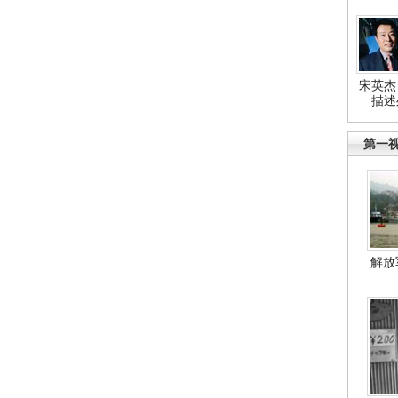
宋英杰
描述
第一
解放