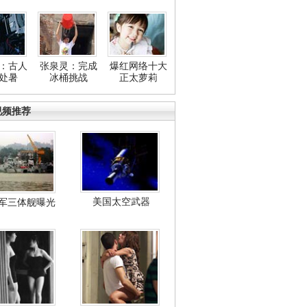
：古人
张泉灵：完成
爆红网络十大
处暑
冰桶挑战
正太萝莉
视频推荐
美国太空武器
军三体舰曝光