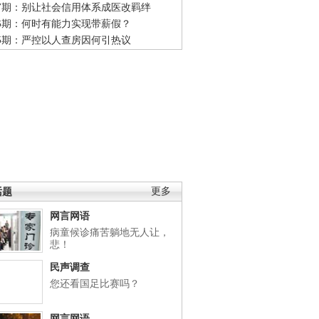
47期：别让社会信用体系成医改羁绊
46期：何时有能力实现带薪假？
45期：严控以人查房因何引热议
话题
更多
网言网语
病童候诊痛苦躺地无人让，
悲！
民声调查
您还看国足比赛吗？
网言网语