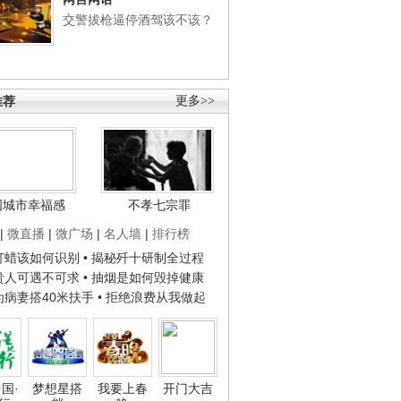
交警拔枪逼停酒驾该不该？
推荐
更多>>
国城市幸福感
不孝七宗罪
|
微直播
|
微广场
|
名人墙
|
排行榜
子打蜡该如何识别
• 揭秘歼十研制全过程
种贵人可遇不可求
• 抽烟是如何毁掉健康
人为病妻搭40米扶手
• 拒绝浪费从我做起
国·
梦想星搭
我要上春
开门大吉