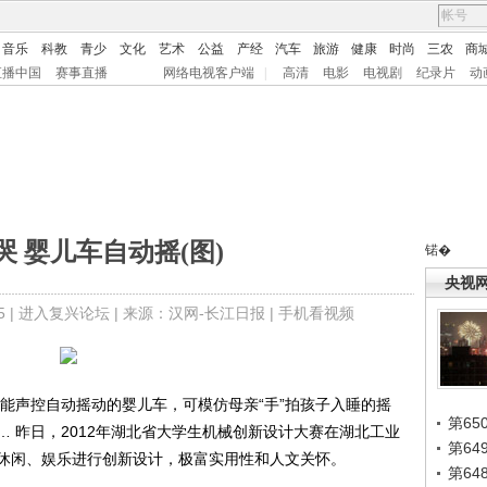
音乐
科教
青少
文化
艺术
公益
产经
汽车
旅游
健康
时尚
三农
商
直播中国
赛事直播
网络电视客户端
|
高清
电影
电视剧
纪录片
动
哭 婴儿车自动摇(图)
锘�
央视
 |
进入复兴论坛
| 来源：汉网-长江日报 |
手机看视频
声控自动摇动的婴儿车，可模仿母亲“手”拍孩子入睡的摇
第65
 昨日，2012年湖北省大学生机械创新设计大赛在湖北工业
第6
休闲、娱乐进行创新设计，极富实用性和人文关怀。
第6