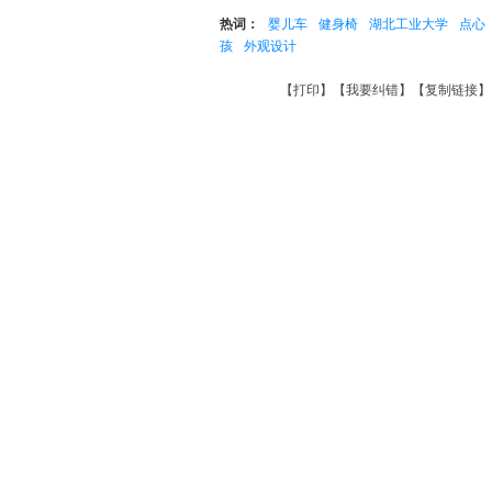
热词：
婴儿车
健身椅
湖北工业大学
点心
孩
外观设计
【
打印
】【
我要纠错
】【
复制链接
】