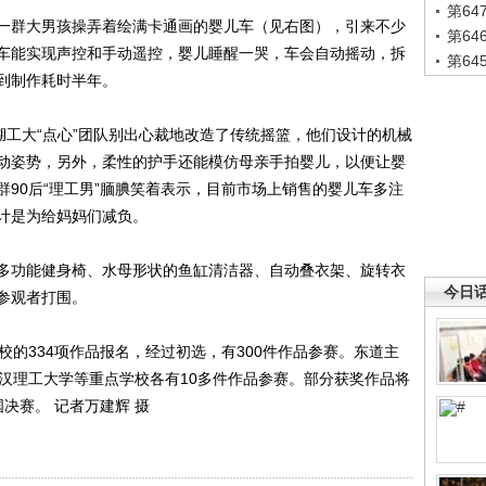
第6
群大男孩操弄着绘满卡通画的婴儿车（见右图），引来不少
第6
车能实现声控和手动遥控，婴儿睡醒一哭，车会自动摇动，拆
第6
到制作耗时半年。
工大“点心”团队别出心裁地改造了传统摇篮，他们设计的机械
动姿势，另外，柔性的护手还能模仿母亲手拍婴儿，以便让婴
90后“理工男”腼腆笑着表示，目前市场上销售的婴儿车多注
计是为给妈妈们减负。
功能健身椅、水母形状的鱼缸清洁器、自动叠衣架、旋转衣
今日
参观者打围。
的334项作品报名，经过初选，有300件作品参赛。东道主
武汉理工大学等重点学校各有10多件作品参赛。部分获奖作品将
决赛。 记者万建辉 摄