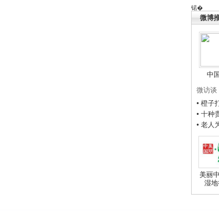
锘�
微博
中
微访谈
• 橙
• 十
• 老
美丽中
湿地