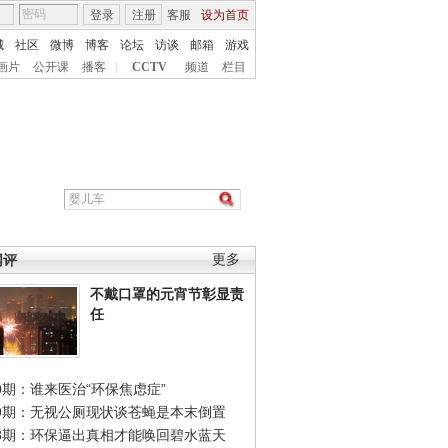
登录
注册
客服
设为首页
城
社区
微博
博客
论坛
访谈
邮箱
游戏
画片
公开课
播客
|
CCTV
频道
栏目
网评
更多
不戴口罩的元宵节彰显责
任
0期：谁来医治“环保焦虑症”
49期：无视公厕现状谈苍蝇是本末倒置
48期：环保逼出真相才能唤回碧水蓝天