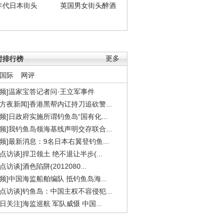
年代日本街头
英国男女街头醉酒
时排行榜
更多
国际
网评
视频]温家宝答记者问·王立军事件
东方夜新闻]香港黑帮内讧持刀追砍警...
视频]日政府实施所谓钓鱼岛“国有化...
视频]我钓鱼岛领海基线声明交存联合...
视频]最新消息：9名日本右翼登钓鱼...
焦点访谈]捍卫领土 绝不退让半步(...
点访谈]酒色陷阱(2012080...
视频]中国海监船舶编队 抵钓鱼岛海...
焦点访谈]钓鱼岛：中国主权不容侵犯...
今日关注]海监巡航 军队威慑 中国...