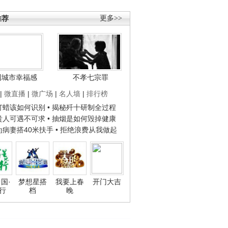
推荐
更多>>
国城市幸福感
不孝七宗罪
|
微直播
|
微广场
|
名人墙
|
排行榜
子打蜡该如何识别
• 揭秘歼十研制全过程
种贵人可遇不可求
• 抽烟是如何毁掉健康
人为病妻搭40米扶手
• 拒绝浪费从我做起
国·
梦想星搭
我要上春
开门大吉
行
档
晚