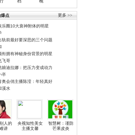
行
档
晚
劲爆点
更多 >>
娱乐圈10大衰神附体的明星
学
出轨前最好要深思的三个问题
和
领衔拥有神秘身份背景的明星
飞飞哥
姑娘迪拉娜：把压力变成动力
小卒
青奥会俏主播陈滢：年轻真好
和溪水
别人的
央视知性美女
智慧树：谨防
难讲
主播文馨
芒果皮炎