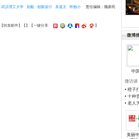
武汉理工大学
划船
创新设计
东道主
怀抱小
责任编辑：魏新民
【
转发邮件
】【
】
【一键分享
】
微博
中
微访谈
• 橙
• 十
• 老
美丽中