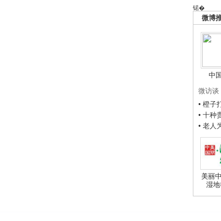
锘�
微博
中
微访谈
• 橙
• 十
• 老
美丽中
湿地