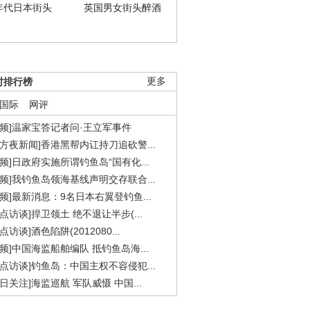
年代日本街头
英国男女街头醉酒
时排行榜
更多
国际
网评
视频]温家宝答记者问·王立军事件
东方夜新闻]香港黑帮内讧持刀追砍警...
视频]日政府实施所谓钓鱼岛“国有化...
视频]我钓鱼岛领海基线声明交存联合...
视频]最新消息：9名日本右翼登钓鱼...
焦点访谈]捍卫领土 绝不退让半步(...
点访谈]酒色陷阱(2012080...
视频]中国海监船舶编队 抵钓鱼岛海...
焦点访谈]钓鱼岛：中国主权不容侵犯...
今日关注]海监巡航 军队威慑 中国...