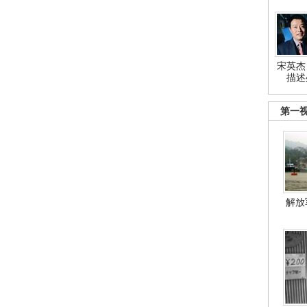
宋英杰
描述
第一
解放