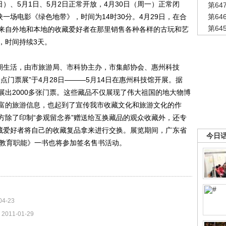
）、5月1日、5月2日正常开放，4月30日（周一）正常闭
第6
一场电影《绿色地带》，时间为14时30分。4月29日，在合
第6
第6
来自外地和本地的收藏爱好者在那里销售各种各样的古玩和艺
，时间持续3天。
期生活，由市旅游局、市科协主办，市集邮协会、惠州科技
点门票展”于4月28日———5月14日在惠州科技馆开展。据
展出2000多张门票。这些藏品不仅展现了伟大祖国的地大物博
富的旅游信息，也起到了宣传我市收藏文化和旅游文化的作
方除了印制“参观留念券”赠送给互换藏品的观众收藏外，还专
收藏爱好者将自己的收藏复品拿来进行交换。展览期间，广东省
今日
的教育职能》一书也将参加签名售书活动。
04-23
2011-01-29