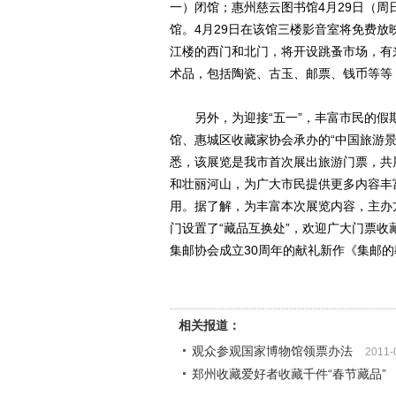
一）闭馆；惠州慈云图书馆4月29日（周日
馆。4月29日在该馆三楼影音室将免费放映
江楼的西门和北门，将开设跳蚤市场，有
术品，包括陶瓷、古玉、邮票、钱币等等
另外，为迎接“五一”，丰富市民的假
馆、惠城区收藏家协会承办的“中国旅游景
悉，该展览是我市首次展出旅游门票，共
和壮丽河山，为广大市民提供更多内容丰
用。据了解，为丰富本次展览内容，主办
门设置了“藏品互换处”，欢迎广大门票
集邮协会成立30周年的献礼新作《集邮
相关报道：
观众参观国家博物馆领票办法
2011-
郑州收藏爱好者收藏千件“春节藏品”