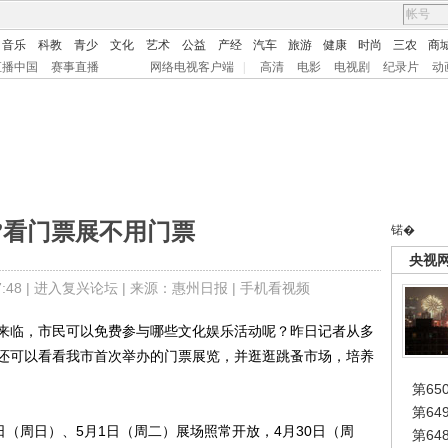
音乐
科教
青少
文化
艺术
公益
产经
汽车
旅游
健康
时尚
三农
商
直播中国
赛事直播
网络电视客户端
|
高清
电影
电视剧
纪录片
动
”看门票展不用门票
锘�
央视
48 |
进入复兴论坛
| 来源：惠州日报 |
手机看视频
来临，市民可以免费参与哪些文化娱乐活动呢？昨日记者从多
还可以看看我市首次举办的门票展览，并逛逛跳蚤市场，培养
第65
第6
（周日）、5月1日（周二）展场照常开放，4月30日（周
第6