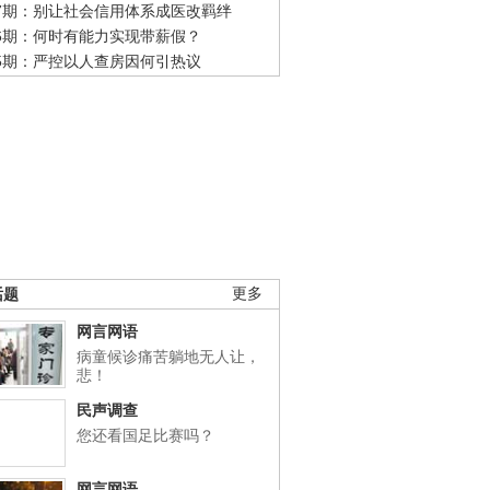
47期：别让社会信用体系成医改羁绊
46期：何时有能力实现带薪假？
45期：严控以人查房因何引热议
话题
更多
网言网语
病童候诊痛苦躺地无人让，
悲！
民声调查
您还看国足比赛吗？
网言网语