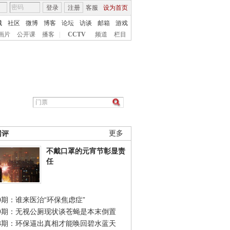
登录
注册
客服
设为首页
城
社区
微博
博客
论坛
访谈
邮箱
游戏
画片
公开课
播客
|
CCTV
频道
栏目
网评
更多
不戴口罩的元宵节彰显责
任
0期：谁来医治“环保焦虑症”
49期：无视公厕现状谈苍蝇是本末倒置
48期：环保逼出真相才能唤回碧水蓝天