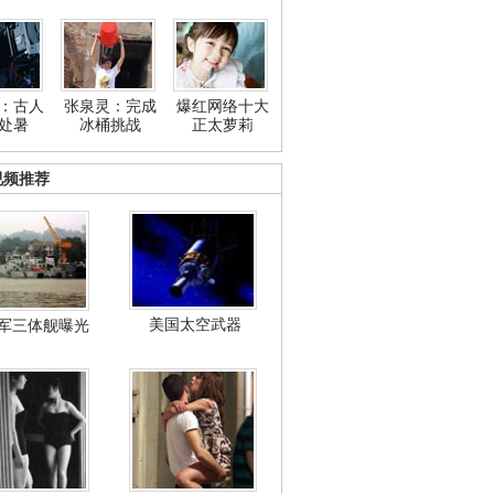
：古人
张泉灵：完成
爆红网络十大
处暑
冰桶挑战
正太萝莉
视频推荐
美国太空武器
军三体舰曝光