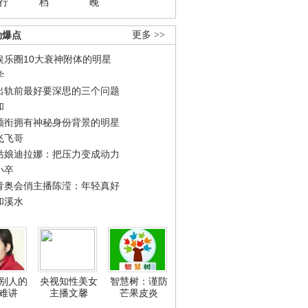
行
档
晚
劲爆点
更多 >>
娱乐圈10大衰神附体的明星
学
出轨前最好要深思的三个问题
和
领衔拥有神秘身份背景的明星
飞飞哥
姑娘迪拉娜：把压力变成动力
小卒
青奥会俏主播陈滢：年轻真好
和溪水
别人的
央视知性美女
智慧树：谨防
难讲
主播文馨
芒果皮炎