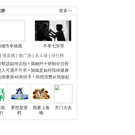
推荐
更多>>
国城市幸福感
不孝七宗罪
|
微直播
|
微广场
|
名人墙
|
排行榜
子打蜡该如何识别
• 揭秘歼十研制全过程
种贵人可遇不可求
• 抽烟是如何毁掉健康
人为病妻搭40米扶手
• 拒绝浪费从我做起
国·
梦想星搭
我要上春
开门大吉
行
档
晚