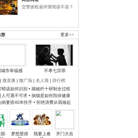
交警拔枪逼停酒驾该不该？
推荐
更多>>
国城市幸福感
不孝七宗罪
|
微直播
|
微广场
|
名人墙
|
排行榜
子打蜡该如何识别
• 揭秘歼十研制全过程
种贵人可遇不可求
• 抽烟是如何毁掉健康
人为病妻搭40米扶手
• 拒绝浪费从我做起
国·
梦想星搭
我要上春
开门大吉