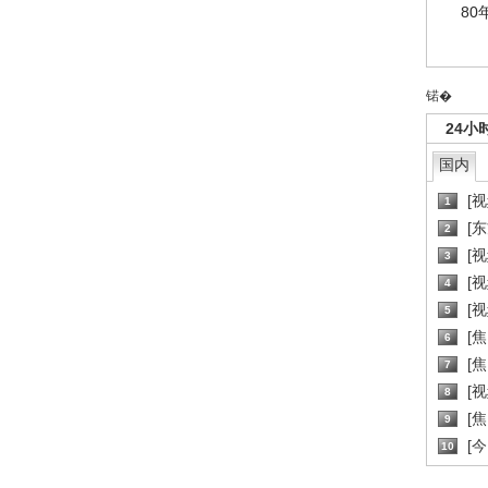
80
锘�
24小
国内
[
1
[
2
[
3
[
4
[
5
[
6
[焦
7
[
8
[
9
[
10