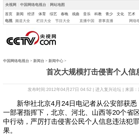
央视网
|
中国网络电视台
|
网站地图
首页
新闻
经济
体育
综艺
春晚
戏曲
音乐
科教
青少
文化
艺术
电视
频道大全
栏目大全
节目大全
直播中国
赛事直播
网络
中国网络电视台
>
新闻台
>
新闻中心
>
首次大规模打击侵害个人信
发布时间:2012年04月27日 04:52 |
进入复兴论坛
| 来源：
新华社北京4月24日电记者从公安部获悉
一部署指挥下，北京、河北、山西等20个省
中行动，严厉打击侵害公民个人信息违法犯
果。