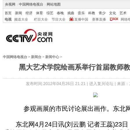
央视网
|
中国网络电视台
|
网站地图
首页
新闻
经济
体育
综艺
春晚
戏曲
音乐
科教
青少
文化
艺术
电视
频道大全
栏目大全
节目大全
直播中国
赛事直播
网络
中国网络电视台
>
新闻台
>
新闻中心
>
黑大艺术学院绘画系举行首届教师
发布时间:2012年04月26日 21:21 |
进入复兴论坛
| 来源：
参观画展的市民讨论展出画作。东北网
东北网4月24日讯(刘云鹏 记者王蕊)23