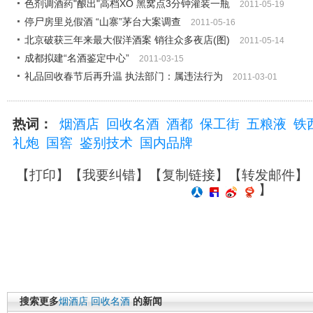
色剂调酒药"酿出"高档XO 黑窝点3分钟灌装一瓶
2011-05-19
停尸房里兑假酒 “山寨”茅台大案调查
2011-05-16
北京破获三年来最大假洋酒案 销往众多夜店(图)
2011-05-14
成都拟建“名酒鉴定中心”
2011-03-15
礼品回收春节后再升温 执法部门：属违法行为
2011-03-01
热词：
烟酒店
回收名酒
酒都
保工街
五粮液
铁
礼炮
国窖
鉴别技术
国内品牌
【
打印
】【
我要纠错
】【
复制链接
】【
转发邮件
】
】
搜索更多
烟酒店
回收名酒
的新闻