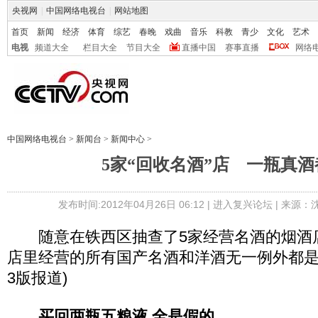
央视网
|
中国网络电视台
|
网站地图
首页
新闻
经济
体育
综艺
春晚
戏曲
音乐
科教
青少
文化
艺术
电视
频道大全
栏目大全
节目大全
直播中国
赛事直播
网络
中国网络电视台
>
新闻台
>
新闻中心
>
5家“回收名酒”店 一瓶真
发布时间:2012年04月26日 06:12 |
进入复兴论坛
| 来源：
随意在铁西区抽查了5家经营名酒的烟酒店
店里经营的所有国产名酒和洋酒无一例外都是假
3版报道)
买回两瓶五粮液 全是假的