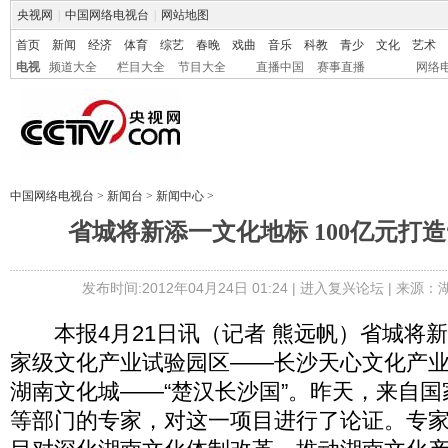
央视网
|
中国网络电视台
|
网站地图
首页
新闻
经济
体育
综艺
春晚
戏曲
音乐
科教
青少
文化
艺术
电视
频道大全
栏目大全
节目大全
直播中国
赛事直播
网络
中国网络电视台
>
新闻台
>
新闻中心
>
省城将新添一文化地标 100亿元打造
发布时间:2012年04月24日 01:24 |
进入复兴论坛
| 来源：
本报4月21日讯（记者 熊远帆）省城将
家级文化产业试验园区――长沙天心文化产
湖南文化城――“楚汉长沙国”。昨天，来自
等部门的专家，对这一项目进行了论证。专