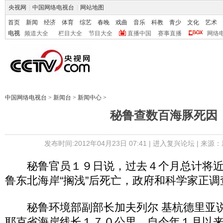
央视网
|
中国网络电视台
|
网站地图
首页
新闻
经济
体育
综艺
春晚
戏曲
音乐
科教
青少
文化
艺术
电视
频道大全
栏目大全
节目大全
直播中国
赛事直播
网络
中国网络电视台
>
新闻台
>
新闻中心
>
秘鲁查数百海豚死因
发布时间:2012年04月23日 07:41 |
进入复兴论坛
| 来源：
秘鲁官员１９日说，过去４个月总计将近
鲁东北海岸“搁浅”后死亡，政府和科学家正调
秘鲁环境部副部长加夫列尔 基杭德里亚说
耶克省海岸线长１７０公里，自今年１月以