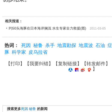
相关报道：
约50头海豚在日本海岸搁浅 水生专家全力救援(图)
2011-03-05
热词：
死因
秘鲁
杀手
地震勘探
地震波
石油
豚
科学家
皮乌拉省
【
打印
】【
我要纠错
】【
复制链接
】【
转发邮件
】
】
搜索更多
死因
秘鲁
的新闻