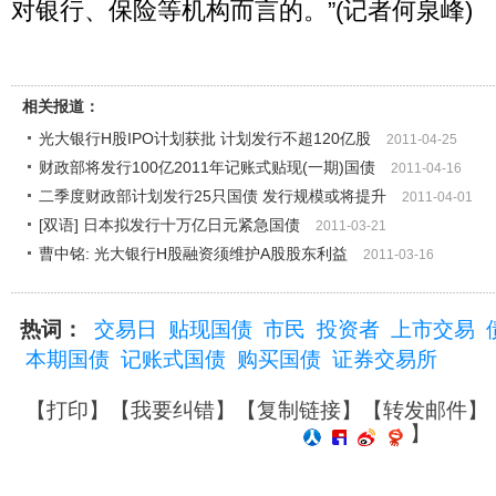
对银行、保险等机构而言的。”(记者何泉峰)
相关报道：
光大银行H股IPO计划获批 计划发行不超120亿股
2011-04-25
财政部将发行100亿2011年记账式贴现(一期)国债
2011-04-16
二季度财政部计划发行25只国债 发行规模或将提升
2011-04-01
[双语] 日本拟发行十万亿日元紧急国债
2011-03-21
曹中铭: 光大银行H股融资须维护A股股东利益
2011-03-16
热词：
交易日
贴现国债
市民
投资者
上市交易
本期国债
记账式国债
购买国债
证券交易所
【
打印
】【
我要纠错
】【
复制链接
】【
转发邮件
】
】