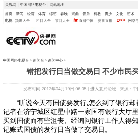
央视网
|
中国网络电视台
|
网站地图
首页
新闻
经济
体育
综艺
春晚
戏曲
音乐
科教
青少
文化
艺术
电视
频道大全
栏目大全
节目大全
直播中国
赛事直播
网络
中国网络电视台
>
新闻台
>
新闻中心
>
错把发行日当做交易日 不少市民
发布时间:2012年04月19日 06:05 |
进入复兴论坛
| 来源：中
“听说今天有国债要发行,怎么到了银行却被告
记者在济宁城区红星中路一家国有银行大厅
买到国债而有些沮丧。经询问银行工作人得知
记账式国债的发行日当做了交易日。