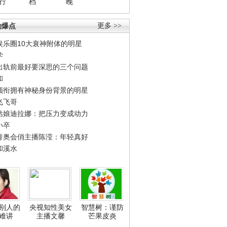
行
档
晚
劲爆点
更多 >>
娱乐圈10大衰神附体的明星
学
出轨前最好要深思的三个问题
和
领衔拥有神秘身份背景的明星
飞飞哥
姑娘迪拉娜：把压力变成动力
小卒
青奥会俏主播陈滢：年轻真好
和溪水
别人的
央视知性美女
智慧树：谨防
难讲
主播文馨
芒果皮炎