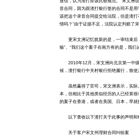
迷信，认为渣打应该比较规范。”宋文洲
音合同，因为跟渣打银行签的合同不是用
该把这个录音合同提交给法院，但是渣打
情吗？”由于证据不足，法院认定判赔了
更宋文洲记忆犹新的是，一审结束后，
输”、“我们这个案子在南方有的是，我们
2010年12月，宋文洲向北京第一中
候，渣打银行中关村银行拒绝履行，致使
虽然赢得了官司，宋文洲表示，实际上这
本，但相比于其他类似经历的人已经算很
的案子在香港，或者在美国、日本，早就
以下查收以下渣打关于此事的声明和
关于客户宋文州理财合同纠纷案