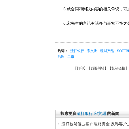
5.就合同和判决内容的相关争议，可
6.宋先生的言论有诸多与事实不符之
热词：
渣打银行
宋文洲
理财产品
SOFTB
治理
二审
【
打印
】【
我要纠错
】【
复制链接
】
搜索更多
渣打银行
宋文洲
的新闻
渣打被疑侵占客户理财资金 反称客户