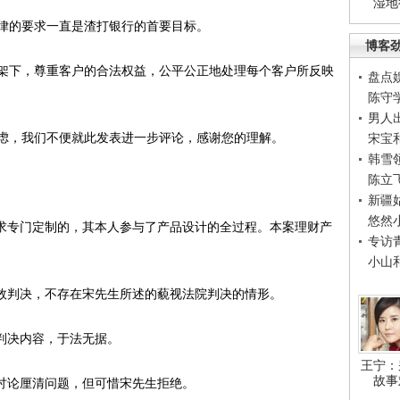
湿地
的要求一直是渣打银行的首要目标。
博客
下，尊重客户的合法权益，公平公正地处理每个客户所反映
盘点
陈守
男人
，我们不便就此发表进一步评论，感谢您的理解。
宋宝
韩雪
陈立
新疆
悠然
求专门定制的，其本人参与了产品设计的全过程。本案理财产
专访
小山
效判决，不存在宋先生所述的藐视法院判决的情形。
判决内容，于法无据。
王宁：
故事
讨论厘清问题，但可惜宋先生拒绝。