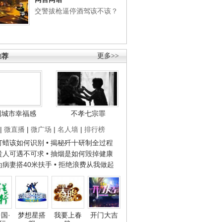
交警拔枪逼停酒驾该不该？
推荐
更多>>
国城市幸福感
不孝七宗罪
|
微直播
|
微广场
|
名人墙
|
排行榜
子打蜡该如何识别
• 揭秘歼十研制全过程
种贵人可遇不可求
• 抽烟是如何毁掉健康
人为病妻搭40米扶手
• 拒绝浪费从我做起
国·
梦想星搭
我要上春
开门大吉