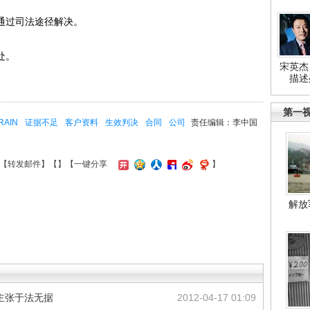
通过司法途径解决。
处。
宋英杰
描述
第一
RAIN
证据不足
客户资料
生效判决
合同
公司
责任编辑：李中国
【
转发邮件
】【
】
【一键分享
】
解放
主张于法无据
2012-04-17 01:09