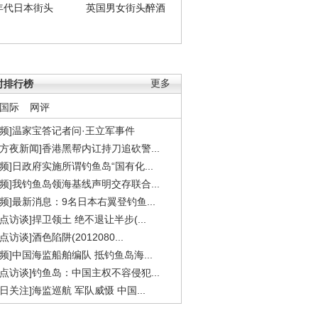
年代日本街头
英国男女街头醉酒
时排行榜
更多
国际
网评
视频]温家宝答记者问·王立军事件
东方夜新闻]香港黑帮内讧持刀追砍警...
视频]日政府实施所谓钓鱼岛“国有化...
视频]我钓鱼岛领海基线声明交存联合...
视频]最新消息：9名日本右翼登钓鱼...
焦点访谈]捍卫领土 绝不退让半步(...
点访谈]酒色陷阱(2012080...
视频]中国海监船舶编队 抵钓鱼岛海...
焦点访谈]钓鱼岛：中国主权不容侵犯...
今日关注]海监巡航 军队威慑 中国...