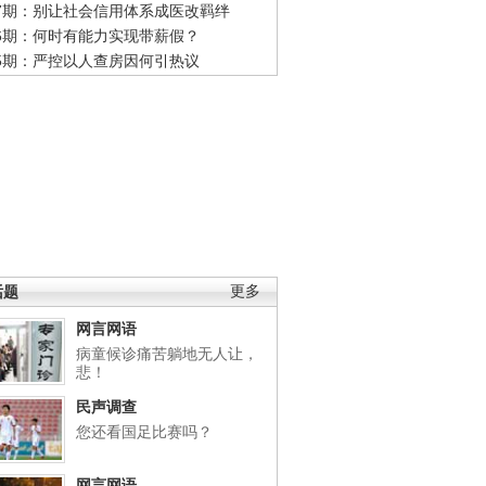
47期：别让社会信用体系成医改羁绊
46期：何时有能力实现带薪假？
45期：严控以人查房因何引热议
话题
更多
网言网语
病童候诊痛苦躺地无人让，
悲！
民声调查
您还看国足比赛吗？
网言网语