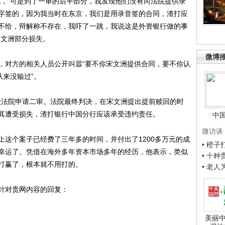
说，“可是到了一审的后半部分，我发现他们没有向法院提供录
字签的，因为我当时在东京，我们是用录音签的合同，渣打应
不给，辩解称不存在，我吓了一跳，我说这是外资银行做的事
宋文洲部分损失。
微博
对方的相关人员公开叫嚣“要不你宋文洲提供合同，要不你认
从来没输过”。
级法院申请二审。法院最终判决，在宋文洲提出提前赎回的时
其遭受损失，渣打银行中国分行应该承受违约责任。
中
微访谈
个案子已经费了三年多的时间，并付出了1200多万元的成
• 橙
幸运了。凭借在海外多年资本市场多年的经历，他表示，类似
• 十
打赢了，根本就不用打的。
• 老
针对贵网内容的回复：
美丽中