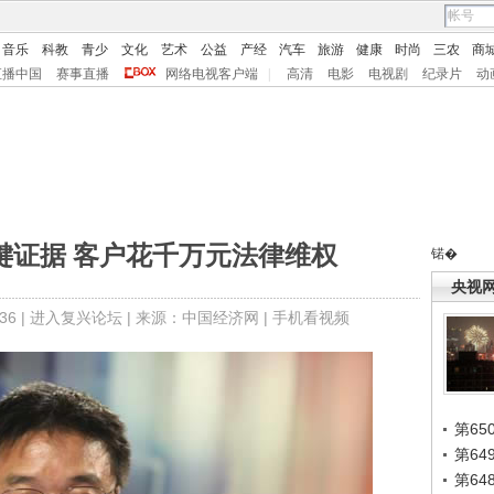
音乐
科教
青少
文化
艺术
公益
产经
汽车
旅游
健康
时尚
三农
商
直播中国
赛事直播
网络电视客户端
|
高清
电影
电视剧
纪录片
动
键证据 客户花千万元法律维权
锘�
央视
6 |
进入复兴论坛
| 来源：中国经济网 |
手机看视频
第65
第6
第6