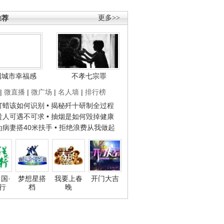
推荐
更多>>
国城市幸福感
不孝七宗罪
|
微直播
|
微广场
|
名人墙
|
排行榜
子打蜡该如何识别
• 揭秘歼十研制全过程
种贵人可遇不可求
• 抽烟是如何毁掉健康
人为病妻搭40米扶手
• 拒绝浪费从我做起
国·
梦想星搭
我要上春
开门大吉
行
档
晚