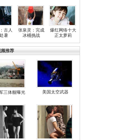
：古人
张泉灵：完成
爆红网络十大
处暑
冰桶挑战
正太萝莉
视频推荐
美国太空武器
军三体舰曝光