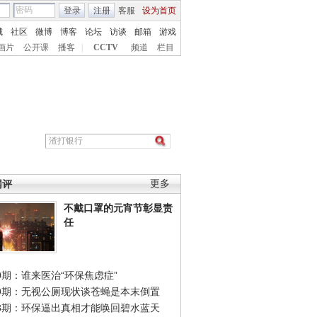
登录
注册
客服
设为首页
城
社区
微博
博客
论坛
访谈
邮箱
游戏
画片
公开课
播客
|
CCTV
频道
栏目
网评
更多
不戴口罩的元宵节彰显责
任
0期：谁来医治“环保焦虑症”
49期：无视公厕现状谈苍蝇是本末倒置
48期：环保逼出真相才能唤回碧水蓝天