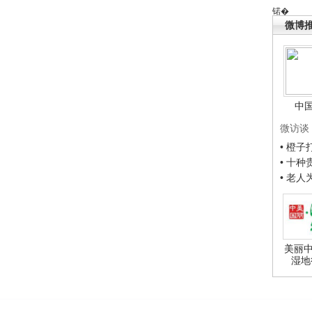
锘�
微博
中
微访谈
• 橙
• 十
• 老
美丽中
湿地