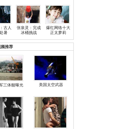
：古人
张泉灵：完成
爆红网络十大
处暑
冰桶挑战
正太萝莉
视频推荐
美国太空武器
军三体舰曝光