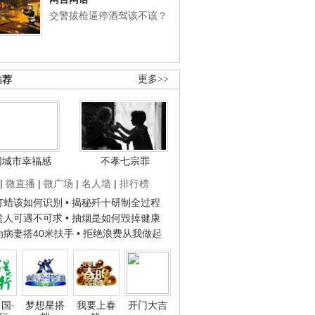
交警拔枪逼停酒驾该不该？
推荐
更多>>
国城市幸福感
不孝七宗罪
|
微直播
|
微广场
|
名人墙
|
排行榜
子打蜡该如何识别
• 揭秘歼十研制全过程
种贵人可遇不可求
• 抽烟是如何毁掉健康
人为病妻搭40米扶手
• 拒绝浪费从我做起
国·
梦想星搭
我要上春
开门大吉