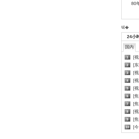
80
锘�
24小
国内
[
1
[
2
[
3
[
4
[
5
[
6
[焦
7
[
8
[
9
[
10