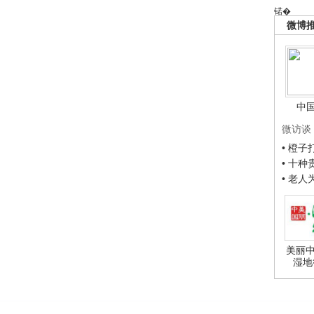
锘�
微博
中
微访谈
• 橙
• 十
• 老
美丽中
湿地