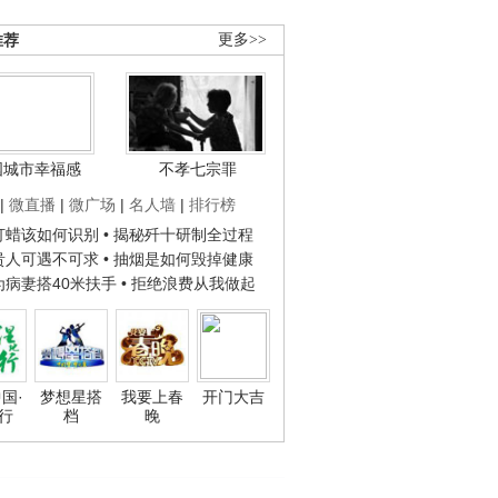
推荐
更多>>
国城市幸福感
不孝七宗罪
|
微直播
|
微广场
|
名人墙
|
排行榜
子打蜡该如何识别
• 揭秘歼十研制全过程
种贵人可遇不可求
• 抽烟是如何毁掉健康
人为病妻搭40米扶手
• 拒绝浪费从我做起
国·
梦想星搭
我要上春
开门大吉
行
档
晚