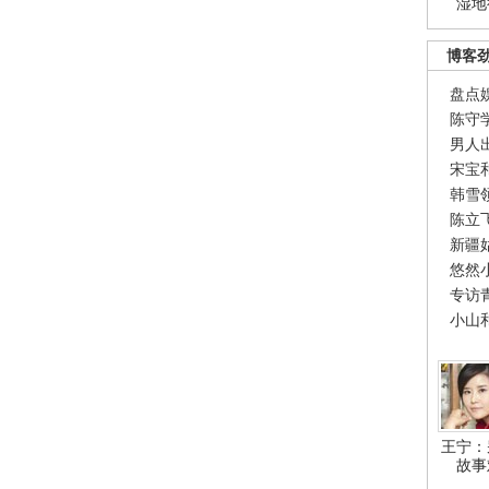
湿地
博客
盘点
陈守
男人
宋宝
韩雪
陈立
新疆
悠然
专访
小山
王宁：
故事