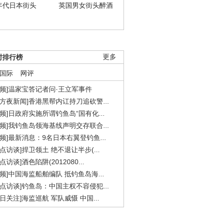
年代日本街头
英国男女街头醉酒
时排行榜
更多
国际
网评
视频]温家宝答记者问·王立军事件
东方夜新闻]香港黑帮内讧持刀追砍警...
视频]日政府实施所谓钓鱼岛“国有化...
视频]我钓鱼岛领海基线声明交存联合...
视频]最新消息：9名日本右翼登钓鱼...
焦点访谈]捍卫领土 绝不退让半步(...
点访谈]酒色陷阱(2012080...
视频]中国海监船舶编队 抵钓鱼岛海...
焦点访谈]钓鱼岛：中国主权不容侵犯...
今日关注]海监巡航 军队威慑 中国...