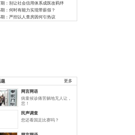
47期：别让社会信用体系成医改羁绊
46期：何时有能力实现带薪假？
45期：严控以人查房因何引热议
话题
更多
网言网语
病童候诊痛苦躺地无人让，
悲！
民声调查
您还看国足比赛吗？
网言网语