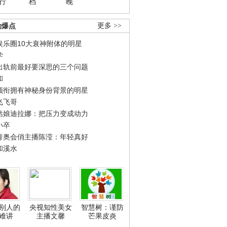
行
档
晚
劲爆点
更多 >>
娱乐圈10大衰神附体的明星
学
出轨前最好要深思的三个问题
和
领衔拥有神秘身份背景的明星
飞飞哥
姑娘迪拉娜：把压力变成动力
小卒
青奥会俏主播陈滢：年轻真好
和溪水
别人的
央视知性美女
智慧树：谨防
难讲
主播文馨
芒果皮炎