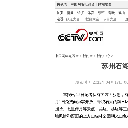
央视网
|
中国网络电视台
|
网站地图
首页
新闻
经济
体育
综艺
春晚
戏曲
电视
频道大全
栏目大全
节目大全
中国网络电视台
>
新闻台
>
新闻中心
>
苏州石
发布时间:2012年04月17日 00:
本报讯 12日记者从有关方面获悉，有
月1日免费向游客开放。环绕石湖的滨水区
圃堂、七星伴月等景点；吴堤、越堤等三
地风情和西面的上方山森林公园湖光山色相