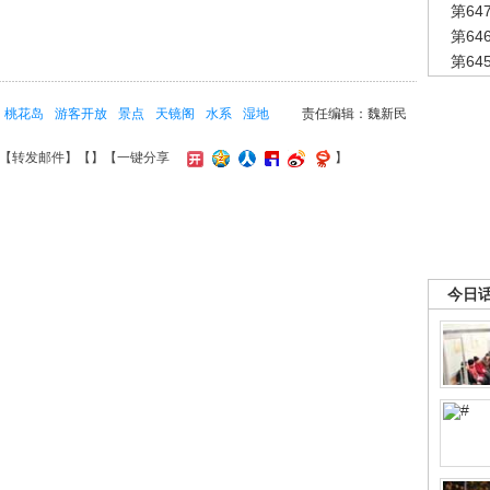
第6
第6
第6
桃花岛
游客开放
景点
天镜阁
水系
湿地
责任编辑：魏新民
【
转发邮件
】【
】
【一键分享
】
今日