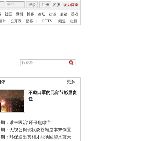
登录
注册
客服
设为首页
城
社区
微博
博客
论坛
访谈
邮箱
游戏
画片
公开课
播客
|
CCTV
频道
栏目
网评
更多
不戴口罩的元宵节彰显责
任
0期：谁来医治“环保焦虑症”
49期：无视公厕现状谈苍蝇是本末倒置
48期：环保逼出真相才能唤回碧水蓝天