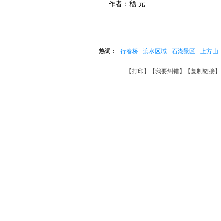
作者：嵇 元
热词：
行春桥
滨水区域
石湖景区
上方山
【
打印
】【
我要纠错
】【
复制链接
】