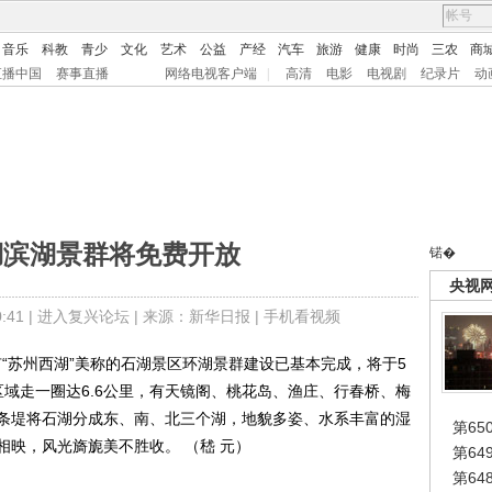
音乐
科教
青少
文化
艺术
公益
产经
汽车
旅游
健康
时尚
三农
商
直播中国
赛事直播
网络电视客户端
|
高清
电影
电视剧
纪录片
动
湖滨湖景群将免费开放
锘�
央视
41 |
进入复兴论坛
| 来源：新华日报 |
手机看视频
“苏州西湖”美称的石湖景区环湖景群建设已基本完成，将于5
域走一圈达6.6公里，有天镜阁、桃花岛、渔庄、行春桥、梅
条堤将石湖分成东、南、北三个湖，地貌多姿、水系丰富的湿
第65
映，风光旖旎美不胜收。 （嵇 元）
第6
第6