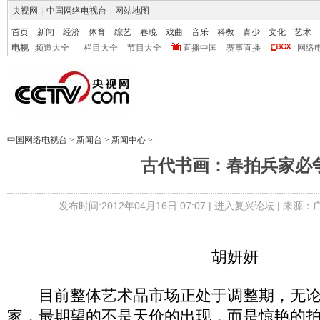
央视网
|
中国网络电视台
|
网站地图
首页
新闻
经济
体育
综艺
春晚
戏曲
音乐
科教
青少
文化
艺术
电视
频道大全
栏目大全
节目大全
直播中国
赛事直播
网络
中国网络电视台
>
新闻台
>
新闻中心
>
古代书画：春拍兵家必
发布时间:2012年04月16日 07:07 |
进入复兴论坛
| 来源：
胡妍妍
目前整体艺术品市场正处于调整期，无论
家，最期望的不是天价的出现，而是惊艳的