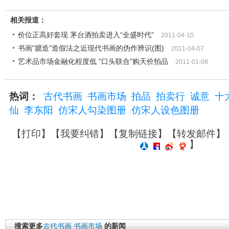
相关报道：
价位正高好套现 茅台酒拍卖进入“全盛时代”
2011-04-10
书画"臆造"造假法之近现代书画的伪作辨识(图)
2011-04-07
艺术品市场金融化程度低 "口头联合"购天价拍品
2011-01-08
热词：
古代书画
书画市场
拍品
拍卖行
诚意
十
仙
李东阳
仿宋人勾染图册
仿宋人设色图册
【
打印
】【
我要纠错
】【
复制链接
】【
转发邮件
】
】
搜索更多
古代书画
书画市场
的新闻