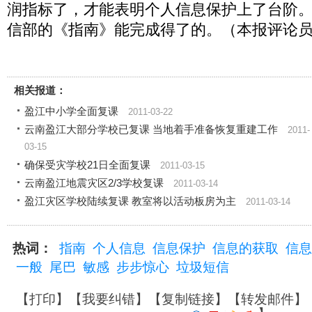
润指标了，才能表明个人信息保护上了台阶
信部的《指南》能完成得了的。（本报评论员
相关报道：
盈江中小学全面复课
2011-03-22
云南盈江大部分学校已复课 当地着手准备恢复重建工作
2011-
03-15
确保受灾学校21日全面复课
2011-03-15
云南盈江地震灾区2/3学校复课
2011-03-14
盈江灾区学校陆续复课 教室将以活动板房为主
2011-03-14
热词：
指南
个人信息
信息保护
信息的获取
信息
一般
尾巴
敏感
步步惊心
垃圾短信
【
打印
】【
我要纠错
】【
复制链接
】【
转发邮件
】