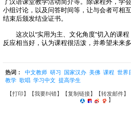
了汉语课堂教学活动简介等。除课程外，学
小组讨论，以及问答时间等，让与会者可相
结束后颁发结业证书。
这次以“实用为主、文化角度”切入的课程
反应相当好，认为课程很活泼，并希望未来
热词：
中文教师
研习
国家汉办
美佛
课程
世界
教学
歌唱
学习中文
提高学生
【
打印
】【
我要纠错
】【
复制链接
】【
转发邮件
】
】