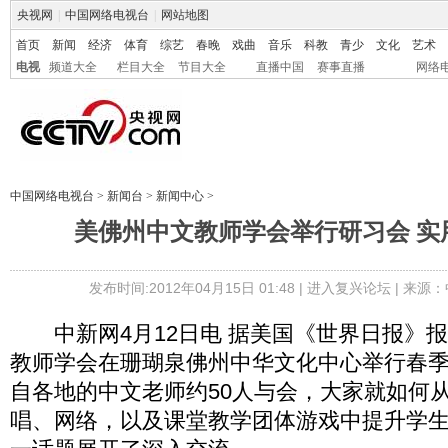
央视网
|
中国网络电视台
|
网站地图
首页
新闻
经济
体育
综艺
春晚
戏曲
音乐
科教
青少
文化
艺术
电视
频道大全
栏目大全
节目大全
直播中国
赛事直播
网络
中国网络电视台
>
新闻台
>
新闻中心
>
美佛州中文教师学会举行研习会 实
发布时间:2012年04月15日 01:48 |
进入复兴论坛
| 来源：
中新网4月12日电 据美国《世界日报》
教师学会在珊瑚泉佛州中华文化中心举行春
自各地的中文老师约50人与会，大家就如何
唱、网络，以及课堂教学团体游戏中提升学