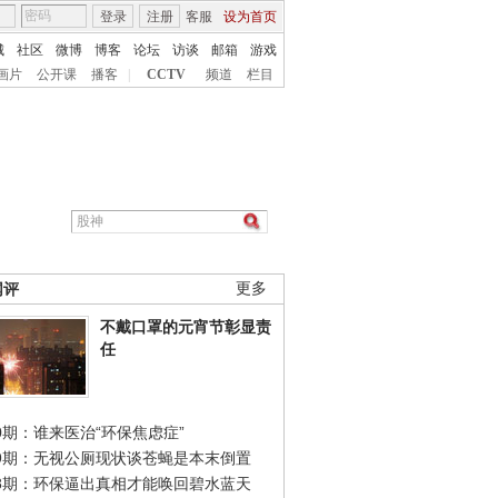
登录
注册
客服
设为首页
城
社区
微博
博客
论坛
访谈
邮箱
游戏
画片
公开课
播客
|
CCTV
频道
栏目
网评
更多
不戴口罩的元宵节彰显责
任
0期：谁来医治“环保焦虑症”
49期：无视公厕现状谈苍蝇是本末倒置
48期：环保逼出真相才能唤回碧水蓝天