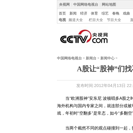
央视网
|
中国网络电视台
|
网站地图
首页
新闻
经济
体育
综艺
春晚
戏曲
电视
频道大全
栏目大全
节目大全
中国网络电视台
>
新闻台
>
新闻中心
>
A股让“股神”们
发布时间:2012年04月13日 22:4
当“欧洲股神”安东尼 波顿唱多A股之
海外机构与国内专家之间，就连部分或被尊
戏，年初时“空翻多”是常态，如今“多翻空
当两个截然不同的观点碰撞到一起，投