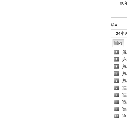
80
锘�
24小
国内
[
1
[
2
[
3
[
4
[
5
[
6
[焦
7
[
8
[
9
[
10