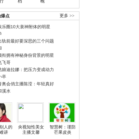
行
档
晚
劲爆点
更多 >>
娱乐圈10大衰神附体的明星
学
出轨前最好要深思的三个问题
和
领衔拥有神秘身份背景的明星
飞飞哥
姑娘迪拉娜：把压力变成动力
小卒
青奥会俏主播陈滢：年轻真好
和溪水
别人的
央视知性美女
智慧树：谨防
难讲
主播文馨
芒果皮炎