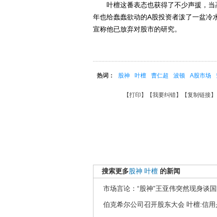
叶檀这番表态也获得了不少声援，当高
年也给蠢蠢欲动的A股投资者泼了一盆冷
宣称他已放弃对股市的研究。
热词：
股神
叶檀
曹仁超
波顿
A股市场
【
打印
】【
我要纠错
】【
复制链接
】
搜索更多
股神
叶檀
的新闻
市场言论：“股神”王亚伟突然现身谈
伯克希尔公司召开股东大会 叶檀:信