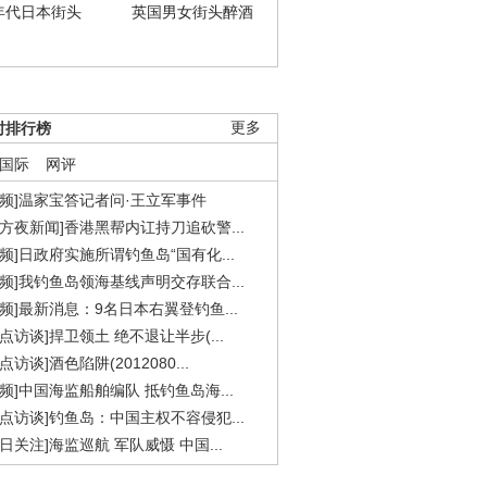
年代日本街头
英国男女街头醉酒
时排行榜
更多
国际
网评
视频]温家宝答记者问·王立军事件
东方夜新闻]香港黑帮内讧持刀追砍警...
视频]日政府实施所谓钓鱼岛“国有化...
视频]我钓鱼岛领海基线声明交存联合...
视频]最新消息：9名日本右翼登钓鱼...
焦点访谈]捍卫领土 绝不退让半步(...
点访谈]酒色陷阱(2012080...
视频]中国海监船舶编队 抵钓鱼岛海...
焦点访谈]钓鱼岛：中国主权不容侵犯...
今日关注]海监巡航 军队威慑 中国...