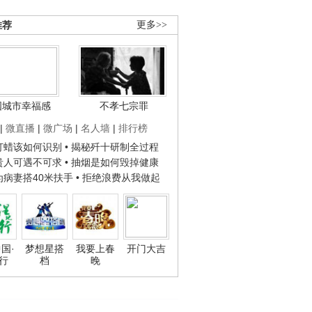
推荐
更多>>
国城市幸福感
不孝七宗罪
|
微直播
|
微广场
|
名人墙
|
排行榜
子打蜡该如何识别
• 揭秘歼十研制全过程
种贵人可遇不可求
• 抽烟是如何毁掉健康
人为病妻搭40米扶手
• 拒绝浪费从我做起
国·
梦想星搭
我要上春
开门大吉
行
档
晚