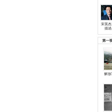
宋英杰
描述
第一
解放