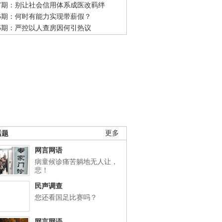
47期：别让社会信用体系成医改羁绊
46期：何时有能力实现带薪假？
45期：严控以人查房因何引热议
话题
更多
网言网语
病童候诊痛苦躺地无人让，
悲！
民声调查
您还看国足比赛吗？
网言网语