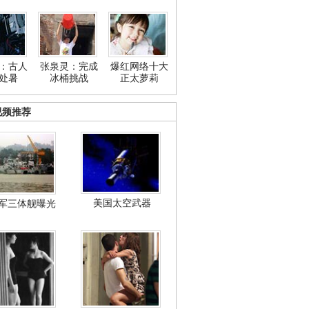
：古人
张泉灵：完成
爆红网络十大
处暑
冰桶挑战
正太萝莉
视频推荐
美国太空武器
军三体舰曝光