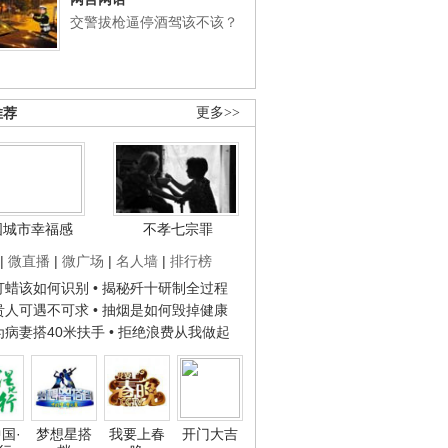
交警拔枪逼停酒驾该不该？
推荐
更多>>
国城市幸福感
不孝七宗罪
|
微直播
|
微广场
|
名人墙
|
排行榜
子打蜡该如何识别
• 揭秘歼十研制全过程
种贵人可遇不可求
• 抽烟是如何毁掉健康
人为病妻搭40米扶手
• 拒绝浪费从我做起
国·
梦想星搭
我要上春
开门大吉