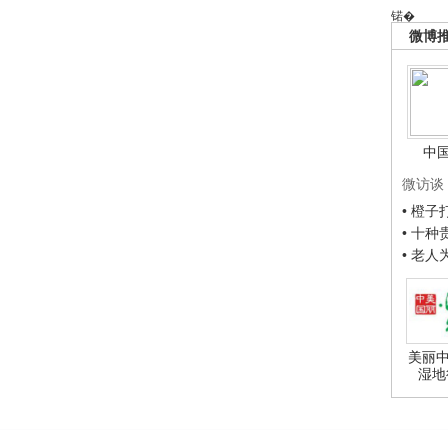
锘�
微博
中
微访谈
• 橙
• 十
• 老
美丽中
湿地