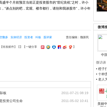
盛半个月前预言当前正是投资股市的“世纪良机”之时，许小
水，“谈点别的吧，宏观、楼市都行，请别和我谈股市”，许小年
微博
空翻多
实体经济
投资者
叫板
股评家
责任编辑：魏新民
【
转发邮件
】【
】
【一键分享
】
中
微访谈
• 橙
• 十
• 老
国际板
2011-07-21 08:19
用是投资公司生命
2011-05-02 10:41
美丽中