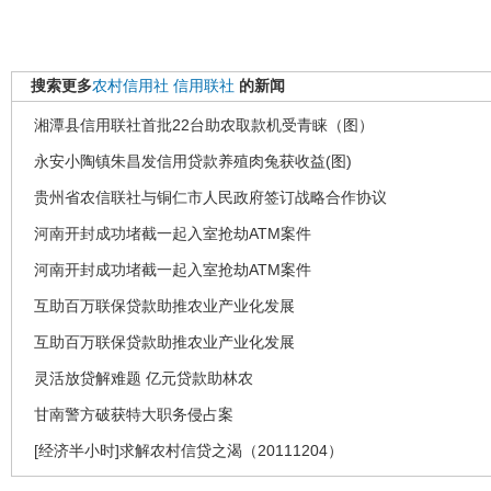
搜索更多
农村信用社
信用联社
的新闻
湘潭县信用联社首批22台助农取款机受青睐（图）
永安小陶镇朱昌发信用贷款养殖肉兔获收益(图)
贵州省农信联社与铜仁市人民政府签订战略合作协议
河南开封成功堵截一起入室抢劫ATM案件
河南开封成功堵截一起入室抢劫ATM案件
互助百万联保贷款助推农业产业化发展
互助百万联保贷款助推农业产业化发展
灵活放贷解难题 亿元贷款助林农
甘南警方破获特大职务侵占案
[经济半小时]求解农村信贷之渴（20111204）