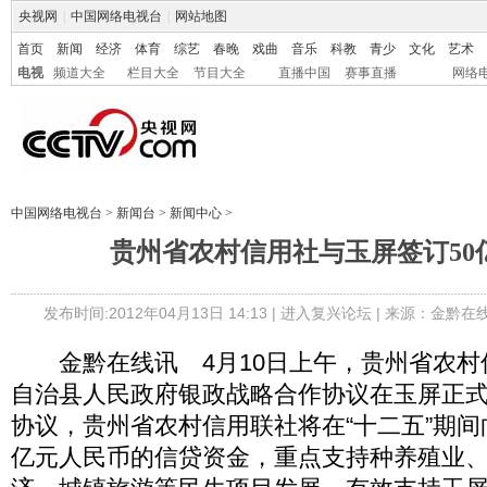
央视网
|
中国网络电视台
|
网站地图
首页
新闻
经济
体育
综艺
春晚
戏曲
音乐
科教
青少
文化
艺术
电视
频道大全
栏目大全
节目大全
直播中国
赛事直播
网络
中国网络电视台
>
新闻台
>
新闻中心
>
贵州省农村信用社与玉屏签订50
发布时间:2012年04月13日 14:13 |
进入复兴论坛
| 来源：金黔在
金黔在线讯 4月10日上午，贵州省农村
自治县人民政府银政战略合作协议在玉屏正
协议，贵州省农村信用联社将在“十二五”期间
亿元人民币的信贷资金，重点支持种养殖业