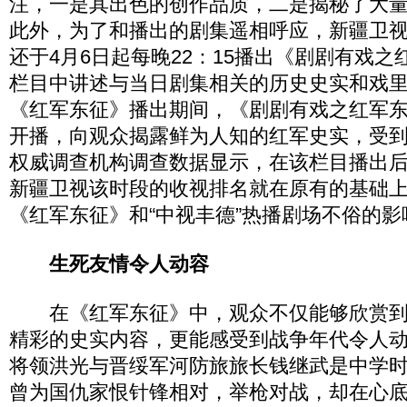
注，一是其出色的创作品质，二是揭秘了大
此外，为了和播出的剧集遥相呼应，新疆卫
还于4月6日起每晚22：15播出《剧剧有戏
栏目中讲述与当日剧集相关的历史史实和戏
《红军东征》播出期间，《剧剧有戏之红军
开播，向观众揭露鲜为人知的红军史实，受
权威调查机构调查数据显示，在该栏目播出
新疆卫视该时段的收视排名就在原有的基础
《红军东征》和“中视丰德”热播剧场不俗的影
生死友情令人动容
在《红军东征》中，观众不仅能够欣赏到
精彩的史实内容，更能感受到战争年代令人
将领洪光与晋绥军河防旅旅长钱继武是中学
曾为国仇家恨针锋相对，举枪对战，却在心