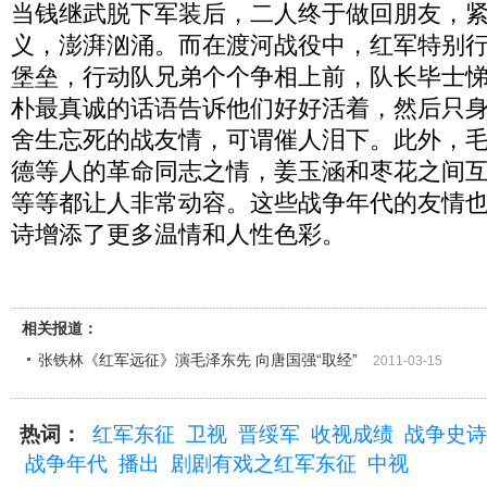
当钱继武脱下军装后，二人终于做回朋友，
义，澎湃汹涌。而在渡河战役中，红军特别
堡垒，行动队兄弟个个争相上前，队长毕士
朴最真诚的话语告诉他们好好活着，然后只
舍生忘死的战友情，可谓催人泪下。此外，
德等人的革命同志之情，姜玉涵和枣花之间
等等都让人非常动容。这些战争年代的友情
诗增添了更多温情和人性色彩。
相关报道：
张铁林《红军远征》演毛泽东先 向唐国强“取经”
2011-03-15
热词：
红军东征
卫视
晋绥军
收视成绩
战争史诗
战争年代
播出
剧剧有戏之红军东征
中视