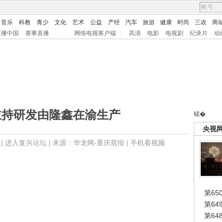
音乐
科教
青少
文化
艺术
公益
产经
汽车
旅游
健康
时尚
三农
商
直播中国
赛事直播
网络电视客户端
|
高清
电影
电视剧
纪录片
动
主持研发由隆鑫在渝生产
锘�
央视
 |
进入复兴论坛
| 来源：华龙网-重庆晨报 |
手机看视频
第65
第6
第6