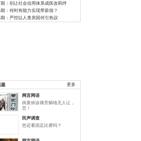
47期：别让社会信用体系成医改羁绊
46期：何时有能力实现带薪假？
45期：严控以人查房因何引热议
话题
更多
网言网语
病童候诊痛苦躺地无人让，
悲！
民声调查
您还看国足比赛吗？
网言网语