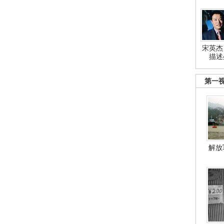
宋英杰
描述
第一
解放