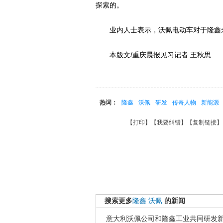
探索的。
业内人士表示，沃佩电动车对于隆鑫未
本版文/重庆晨报见习记者 王秋思
热词：
隆鑫
沃佩
研发
传奇人物
新能源
【
打印
】【
我要纠错
】【
复制链接
】
搜索更多
隆鑫
沃佩
的新闻
意大利沃佩公司和隆鑫工业共同研发