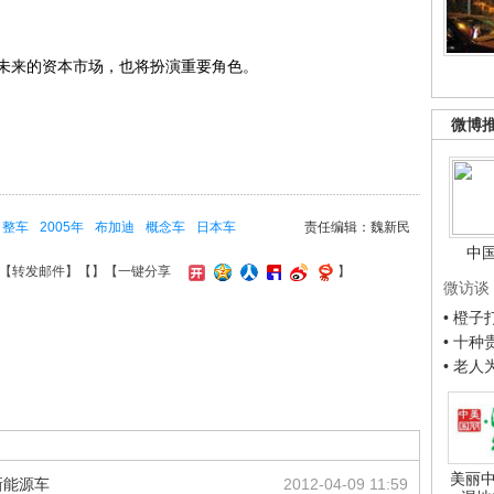
来的资本市场，也将扮演重要角色。
微博
整车
2005年
布加迪
概念车
日本车
责任编辑：魏新民
中
【
转发邮件
】【
】
【一键分享
】
微访谈
• 橙
• 十
• 老
美丽中
新能源车
2012-04-09 11:59