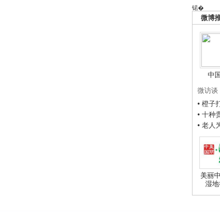
锘�
微博
中
微访谈
• 橙
• 十
• 老
美丽中
湿地