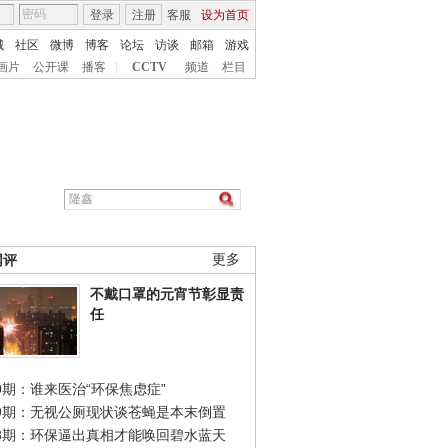
登录
注册
客服
设为首页
城
社区
微博
博客
论坛
访谈
邮箱
游戏
画片
公开课
播客
|
CCTV
频道
栏目
网评
更多
不戴口罩的元宵节彰显责
任
0期：谁来医治“环保焦虑症”
49期：无视公厕现状谈苍蝇是本末倒置
48期：环保逼出真相才能唤回碧水蓝天