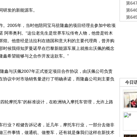
第6
同研发的新能源车。
第6
第6
2005年，当时他陪同宝马驻隆鑫的项目经理去参加中欧项
诺 阿蒂奥利。“这位老先生是世界车坛传奇人物，他曾是铃木
辉煌。他曾经是法拉利在德国和意大利的主要代理商，曾并购
那时候我得知罗曼诺早在巴黎新能源车展上就推出沃佩的概念
隆鑫希望能够与之合作开发这款车。”
隆鑫与沃佩2007年正式签定项目合作协议，由沃佩公司负责
在协议中对市场销售量进行了明确承诺，而隆鑫公司则主要负
今日
四轮摩托车”的标准设计，在欧洲纳入摩托车管理，允许上路
行业？程健告诉记者，近几年，摩托车行业，一部分去做非
做三件事情，做通机、做整车，还有就是像我们这样在新技术