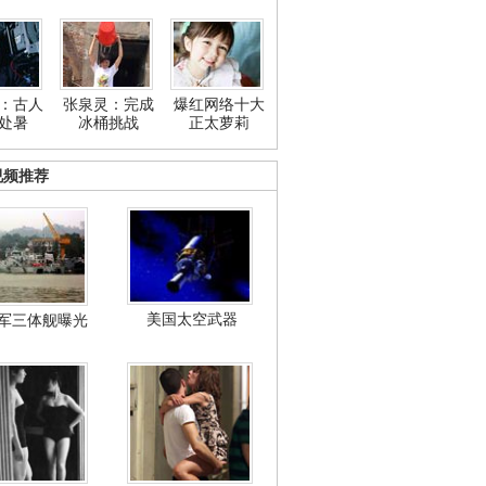
：古人
张泉灵：完成
爆红网络十大
处暑
冰桶挑战
正太萝莉
视频推荐
美国太空武器
军三体舰曝光