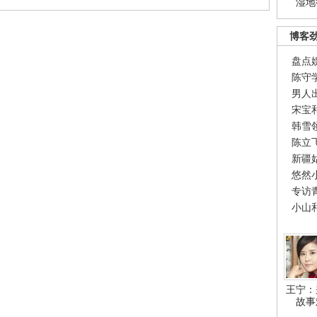
湿地
博客
盘点
陈守
男人
宋宝
韩雪
陈立
新疆
悠然
专访
小山
王宁：
故事