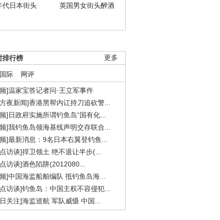
年代日本街头
英国男女街头醉酒
时排行榜
更多
国际
网评
视频]温家宝答记者问·王立军事件
东方夜新闻]香港黑帮内讧持刀追砍警...
视频]日政府实施所谓钓鱼岛“国有化...
视频]我钓鱼岛领海基线声明交存联合...
视频]最新消息：9名日本右翼登钓鱼...
焦点访谈]捍卫领土 绝不退让半步(...
点访谈]酒色陷阱(2012080...
视频]中国海监船舶编队 抵钓鱼岛海...
焦点访谈]钓鱼岛：中国主权不容侵犯...
今日关注]海监巡航 军队威慑 中国...