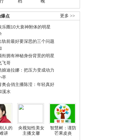
行
档
晚
劲爆点
更多 >>
娱乐圈10大衰神附体的明星
学
出轨前最好要深思的三个问题
和
领衔拥有神秘身份背景的明星
飞飞哥
姑娘迪拉娜：把压力变成动力
小卒
青奥会俏主播陈滢：年轻真好
和溪水
别人的
央视知性美女
智慧树：谨防
难讲
主播文馨
芒果皮炎