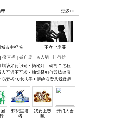
推荐
更多>>
国城市幸福感
不孝七宗罪
|
微直播
|
微广场
|
名人墙
|
排行榜
子打蜡该如何识别
• 揭秘歼十研制全过程
种贵人可遇不可求
• 抽烟是如何毁掉健康
人为病妻搭40米扶手
• 拒绝浪费从我做起
国·
梦想星搭
我要上春
开门大吉
行
档
晚