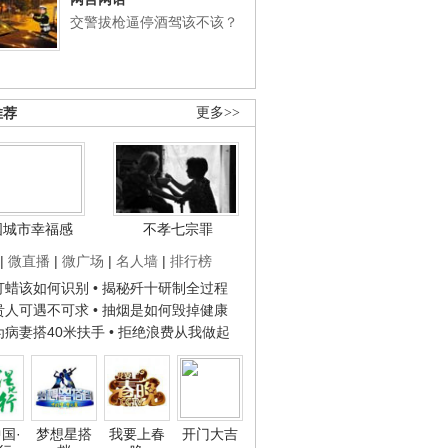
交警拔枪逼停酒驾该不该？
推荐
更多>>
国城市幸福感
不孝七宗罪
|
微直播
|
微广场
|
名人墙
|
排行榜
子打蜡该如何识别
• 揭秘歼十研制全过程
种贵人可遇不可求
• 抽烟是如何毁掉健康
人为病妻搭40米扶手
• 拒绝浪费从我做起
国·
梦想星搭
我要上春
开门大吉