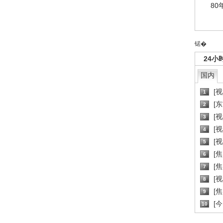
80
锘�
24小
国内
[
1
[
2
[
3
[
4
[
5
[
6
[焦
7
[
8
[
9
[
10