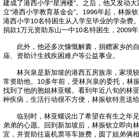
建成了港西小学“星洲楼”。之后，他又发动大
立“港西小学教育基金会”。1996年起，林振
港西小学10名特困生从入学至毕业的学杂费。2
捐款1万元资助东山一中10名特困生，2009年
此外，他还多次慷慨解囊，捐赠家乡的自
庙、资助计生残疾困难户等公益事业。
林兴泉是新加坡的港西五房族亲，家境较
常资助他。10多年前，受林兴泉的委托，林
找到了他的胞姐林亚螺。看到年近八旬的林
种疾病，生活行动很不方便，林振钦特意送
临别时，林亚螺说出了希望在有生之年见
弟弟的心愿。回到新加坡后，林振钦立即向
宜，并资助往返机票等车旅费，圆了姐弟俩