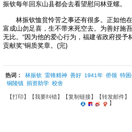
振钦每年回东山县都会去看望慰问林亚螺。
林振钦恤贫怜苦之事还有很多。正如他在
富成山勿足喜，生不带来死空去。为善好施
无比。”因为他的爱心行为，福建省政府授予
贡献奖”铜质奖章。(完)
热词：
林振钦
雷锋精神
善好
1941年
侨领
特困
铜陵镇
捐资助学
校舍
【
打印
】【
我要纠错
】【
复制链接
】【
转发邮件
】
】