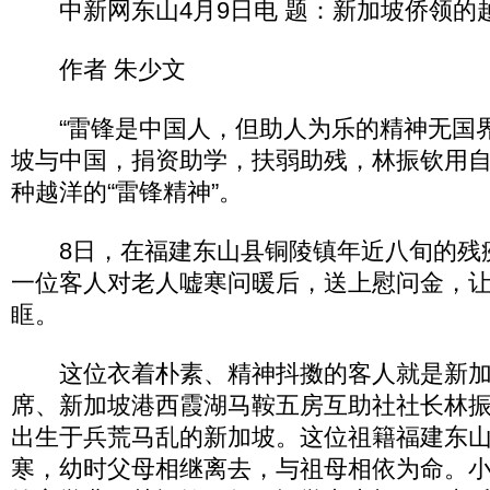
中新网东山4月9日电 题：新加坡侨领的越
作者 朱少文
“雷锋是中国人，但助人为乐的精神无国界
坡与中国，捐资助学，扶弱助残，林振钦用
种越洋的“雷锋精神”。
8日，在福建东山县铜陵镇年近八旬的残
一位客人对老人嘘寒问暖后，送上慰问金，
眶。
这位衣着朴素、精神抖擞的客人就是新加
席、新加坡港西霞湖马鞍五房互助社社长林振钦
出生于兵荒马乱的新加坡。这位祖籍福建东山
寒，幼时父母相继离去，与祖母相依为命。