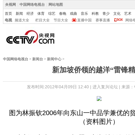
央视网
|
中国网络电视台
|
网站地图
首页
新闻
经济
体育
综艺
春晚
戏曲
音乐
科教
青少
文化
艺术
电视
频道大全
栏目大全
节目大全
直播中国
赛事直播
网络
中国网络电视台
>
新闻台
>
新闻中心
>
新加坡侨领的越洋“雷锋精
发布时间:2012年04月09日 12:40 |
进入复兴论坛
| 来源：
图为林振钦2006年向东山一中品学兼优的
（资料图片）