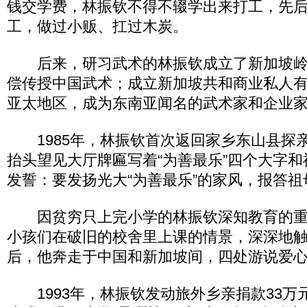
钱交学费，林振钦不得不辍学出来打工，先
工，做过小贩、扛过木炭。
后来，研习武术的林振钦成立了新加坡岭
偿传授中国武术；成立新加坡共和商业私人
亚太地区，成为东南亚闻名的武术家和企业
1985年，林振钦首次返回家乡东山县探
抬头望见大厅牌匾写着“为善最乐”四个大字
发誓：要发扬光大“为善最乐”的家风，报答
因贫穷只上完小学的林振钦深知教育的重
小孩们在破旧的校舍里上课的情景，深深地
后，他奔走于中国和新加坡间，四处游说爱
1993年，林振钦发动旅外乡亲捐款33万