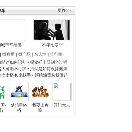
推荐
更多>>
国城市幸福感
不孝七宗罪
|
微直播
|
微广场
|
名人墙
|
排行榜
子打蜡该如何识别
• 揭秘歼十研制全过程
种贵人可遇不可求
• 抽烟是如何毁掉健康
人为病妻搭40米扶手
• 拒绝浪费从我做起
国·
梦想星搭
我要上春
开门大吉
行
档
晚