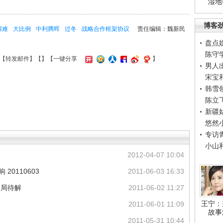
湿地
博客
解难
大比例
中利腾晖
过冬
战略合作框架协议
责任编辑：魏新民
盘点
陈守
【
转发邮件
】【
】
【一键分享
】
男人
宋宝
韩雪
陈立
新疆
悠然
专访
小山
2012-04-07 10:04
20110603
2011-06-03 16:33
困局待解
2011-06-02 11:27
王宁：
2011-06-01 11:09
故事
2011-05-31 10:44