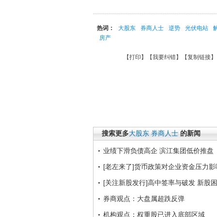
热词：
大股东
券商人士
逆势
光伏电站
房产
【
打印
】【
我要纠错
】【
复制链接
】
搜索更多
大股东
券商人士
的新闻
业绩下滑负债高企 滨江集团低价推盘
[老左来了]货币政策对企业资金压力影响 
[关注新股发行]高中签率与破发 新股
券商观点：大盘属超跌反弹
机构观点：权重股已进入底部区域