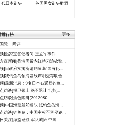
年代日本街头
英国男女街头醉酒
时排行榜
更多
国际
网评
视频]温家宝答记者问·王立军事件
东方夜新闻]香港黑帮内讧持刀追砍警...
视频]日政府实施所谓钓鱼岛“国有化...
视频]我钓鱼岛领海基线声明交存联合...
视频]最新消息：9名日本右翼登钓鱼...
焦点访谈]捍卫领土 绝不退让半步(...
点访谈]酒色陷阱(2012080...
视频]中国海监船舶编队 抵钓鱼岛海...
焦点访谈]钓鱼岛：中国主权不容侵犯...
今日关注]海监巡航 军队威慑 中国...