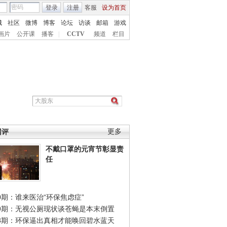
登录
注册
客服
设为首页
城
社区
微博
博客
论坛
访谈
邮箱
游戏
画片
公开课
播客
|
CCTV
频道
栏目
网评
更多
不戴口罩的元宵节彰显责
任
0期：谁来医治“环保焦虑症”
49期：无视公厕现状谈苍蝇是本末倒置
48期：环保逼出真相才能唤回碧水蓝天