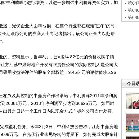
下称“中利腾晖”)进行增资，以进一步增强中利腾晖资金实力，加
第6
第6
第6
迷，光伏企业大面积亏损，在整个行业都在艰难“过冬”的时
一位长期跟踪公司的券商人士向记者指出，该公司正全力以赴帮
”。
。资料显示，当年8月，公司以4.82亿元的价格收购了腾
权，转让方江苏中鼎房地产开发有限责任公司的实际控制人是公司大
采用收益法评估的股东全部权益，9.45亿元的评估值较5.96
今日
兴及其控制的中鼎房产作出承诺，中利腾晖2011年净利润
到26381万元，2013年净利润至少达到36625万元，如届时
告出具之日起十个工作日内以现金方式向标的公司支付差额。
完成盈利任务。今年3月3日，中利科技公告称，江苏中鼎房地
59.06万元。在光伏行业未见好转的背景下，如何完成大股东针