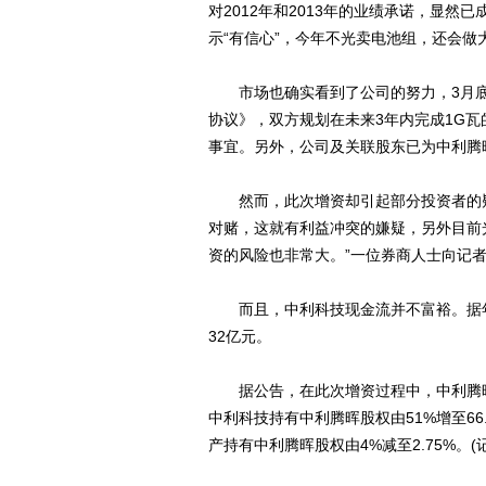
对2012年和2013年的业绩承诺，显然
示“有信心”，今年不光卖电池组，还会做
市场也确实看到了公司的努力，3月底
协议》，双方规划在未来3年内完成1G
事宜。另外，公司及关联股东已为中利腾
然而，此次增资却引起部分投资者的疑
对赌，这就有利益冲突的嫌疑，另外目前
资的风险也非常大。”一位券商人士向记
而且，中利科技现金流并不富裕。据年报
32亿元。
据公告，在此次增资过程中，中利腾晖
中利科技持有中利腾晖股权由51%增至66.
产持有中利腾晖股权由4%减至2.75%。(