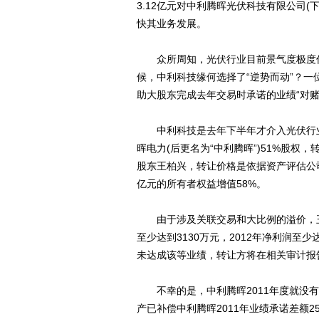
3.12亿元对中利腾晖光伏科技有限公司(
快其业务发展。
众所周知，光伏行业目前景气度极度低
候，中利科技缘何选择了“逆势而动”？
助大股东完成去年交易时承诺的业绩“对赌
中利科技是去年下半年才介入光伏行业的
晖电力(后更名为“中利腾晖”)51%股
股东王柏兴，转让价格是依据资产评估公司
亿元的所有者权益增值58%。
由于涉及关联交易和大比例的溢价，王柏
至少达到3130万元，2012年净利润至少达
未达成该等业绩，转让方将在相关审计报
不幸的是，中利腾晖2011年度就没有
产已补偿中利腾晖2011年业绩承诺差额2