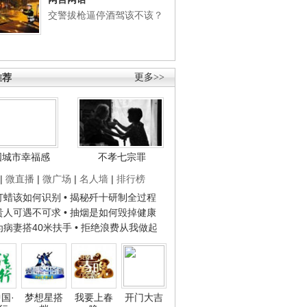
交警拔枪逼停酒驾该不该？
推荐
更多>>
国城市幸福感
不孝七宗罪
|
微直播
|
微广场
|
名人墙
|
排行榜
子打蜡该如何识别
• 揭秘歼十研制全过程
种贵人可遇不可求
• 抽烟是如何毁掉健康
人为病妻搭40米扶手
• 拒绝浪费从我做起
国·
梦想星搭
我要上春
开门大吉