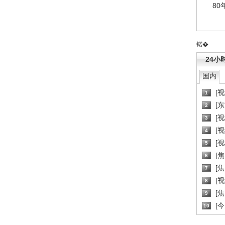
80
锘�
24小
国内
[
1
[
2
[
3
[
4
[
5
[
6
[焦
7
[
8
[
9
[
10