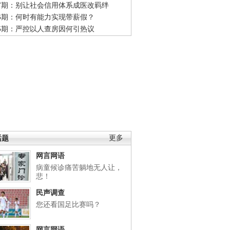
47期：别让社会信用体系成医改羁绊
46期：何时有能力实现带薪假？
45期：严控以人查房因何引热议
话题
更多
网言网语
病童候诊痛苦躺地无人让，
悲！
民声调查
您还看国足比赛吗？
网言网语