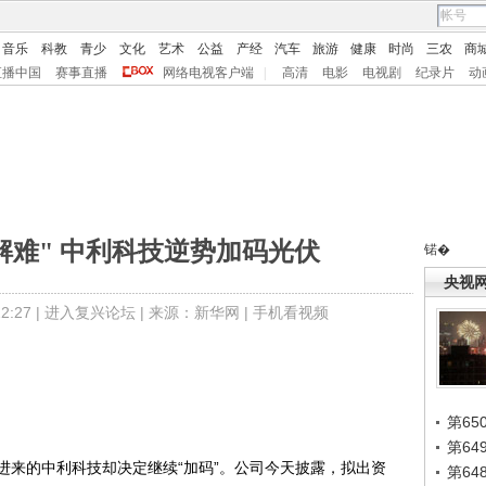
音乐
科教
青少
文化
艺术
公益
产经
汽车
旅游
健康
时尚
三农
商
直播中国
赛事直播
网络电视客户端
|
高清
电影
电视剧
纪录片
动
解难" 中利科技逆势加码光伏
锘�
央视
:27 |
进入复兴论坛
| 来源：新华网 |
手机看视频
第65
第6
来的中利科技却决定继续“加码”。公司今天披露，拟出资
第6