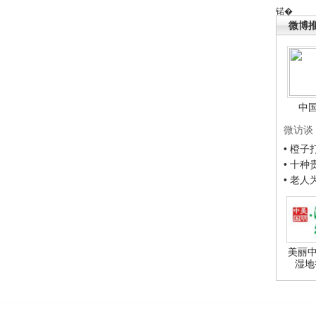
锘�
微博
中
微访谈
• 橙
• 十
• 老
美丽中
湿地