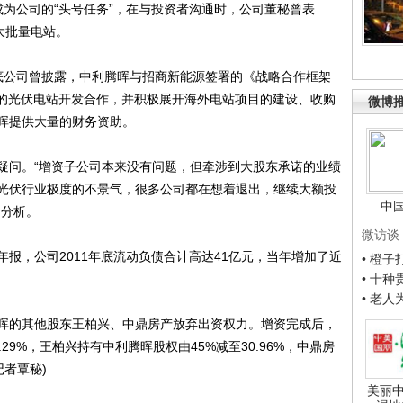
已成为公司的“头号任务”，在与投资者沟通时，公司董秘曾表
大批量电站。
公司曾披露，中利腾晖与招商新能源签署的《战略合作框架
瓦的光伏电站开发合作，并积极展开海外电站项目的建设、收购
微博
晖提供大量的财务资助。
问。“增资子公司本来没有问题，但牵涉到大股东承诺的业绩
光伏行业极度的不景气，很多公司都在想着退出，继续大额投
中
者分析。
微访谈
，公司2011年底流动负债合计高达41亿元，当年增加了近
• 橙
• 十
• 老
的其他股东王柏兴、中鼎房产放弃出资权力。增资完成后，
29%，王柏兴持有中利腾晖股权由45%减至30.96%，中鼎房
记者覃秘)
美丽中