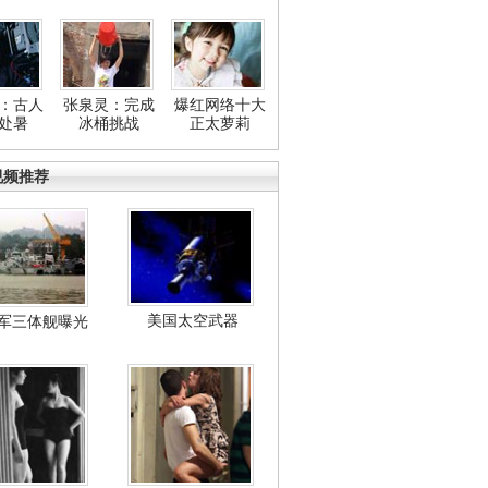
：古人
张泉灵：完成
爆红网络十大
处暑
冰桶挑战
正太萝莉
视频推荐
美国太空武器
军三体舰曝光