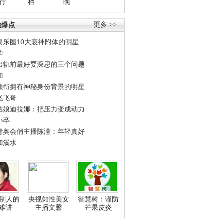
行
档
晚
劲爆点
更多 >>
娱乐圈10大衰神附体的明星
学
出轨前最好要深思的三个问题
和
领衔拥有神秘身份背景的明星
飞飞哥
姑娘迪拉娜：把压力变成动力
小卒
青奥会俏主播陈滢：年轻真好
和溪水
别人的
央视知性美女
智慧树：谨防
难讲
主播文馨
芒果皮炎