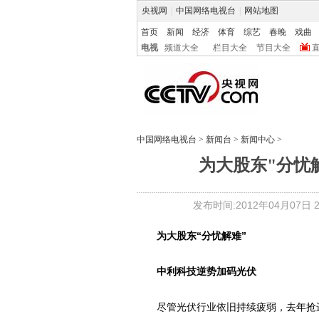
央视网
|
中国网络电视台
|
网站地图
首页
新闻
经济
体育
综艺
春晚
戏曲
电视
频道大全
栏目大全
节目大全
中国网络电视台
>
新闻台
>
新闻中心
>
为大股东"分忧
发布时间:2012年04月07日 22
为大股东“分忧解难”
中利科技逆势加码光伏
尽管光伏行业依旧持续疲弱，去年抢进