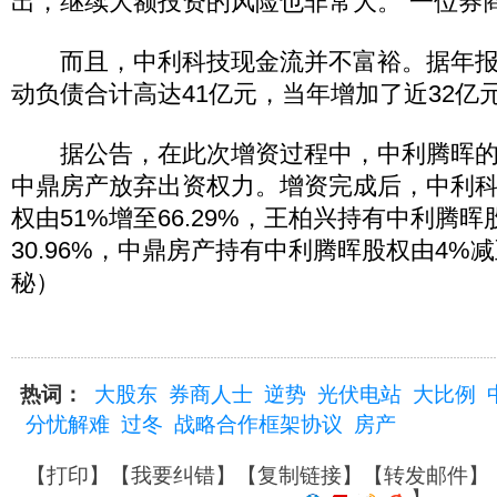
出，继续大额投资的风险也非常大。”一位券
而且，中利科技现金流并不富裕。据年报，
动负债合计高达41亿元，当年增加了近32亿
据公告，在此次增资过程中，中利腾晖的
中鼎房产放弃出资权力。增资完成后，中利
权由51%增至66.29%，王柏兴持有中利腾晖
30.96%，中鼎房产持有中利腾晖股权由4%减至
秘）
热词：
大股东
券商人士
逆势
光伏电站
大比例
分忧解难
过冬
战略合作框架协议
房产
【
打印
】【
我要纠错
】【
复制链接
】【
转发邮件
】