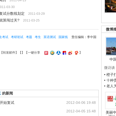
调剂
2011-04-13
011-03-30
试复试分数线划定
2011-03-29
就算闯过关?
2011-03-25
微博
生考试
考研初试
考题
考生
英语测试
国家线
责任编辑：李中国
【
转发邮件
】【
】
【一键分享
】
中
微访谈
• 橙
• 十
• 老
试
的新闻
旬开始复试
2012-04-06 19:48
2012-04-05 15:48
美丽中