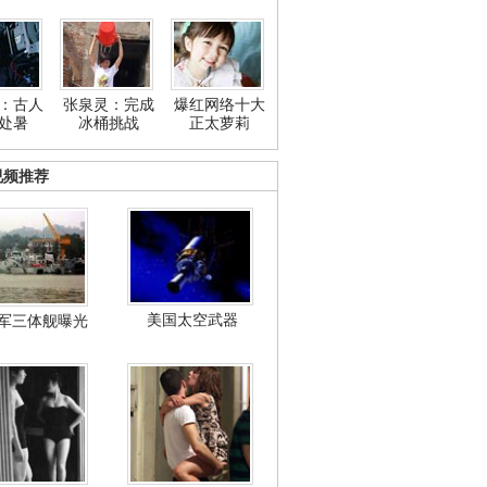
：古人
张泉灵：完成
爆红网络十大
处暑
冰桶挑战
正太萝莉
视频推荐
美国太空武器
军三体舰曝光