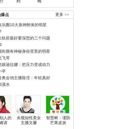
行
档
晚
劲爆点
更多 >>
娱乐圈10大衰神附体的明星
学
出轨前最好要深思的三个问题
和
领衔拥有神秘身份背景的明星
飞飞哥
姑娘迪拉娜：把压力变成动力
小卒
青奥会俏主播陈滢：年轻真好
和溪水
别人的
央视知性美女
智慧树：谨防
难讲
主播文馨
芒果皮炎