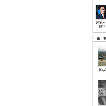
宋英杰
描述
第一
解放