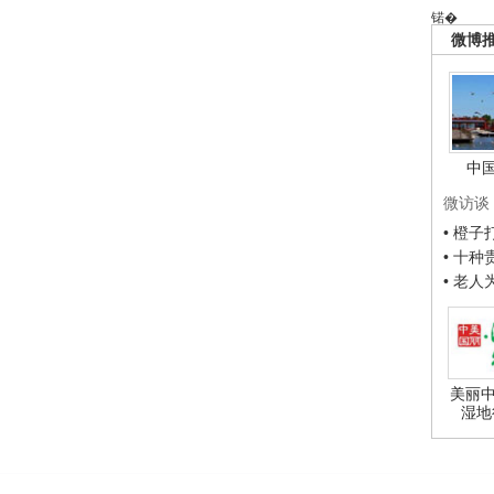
锘�
微博
中
微访谈
• 橙
• 十
• 老
美丽中
湿地