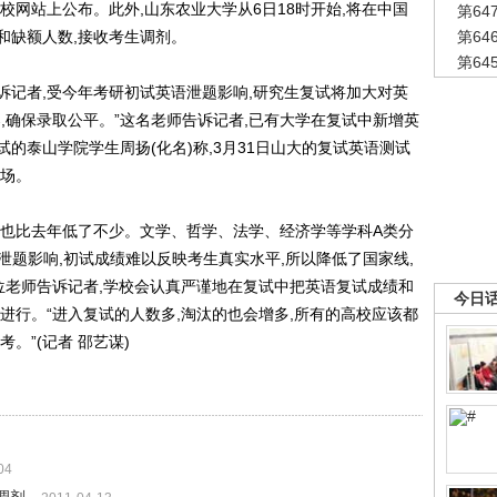
校网站上公布。此外,山东农业大学从6日18时开始,将在中国
第6
和缺额人数,接收考生调剂。
第6
第6
者,受今年考研初试英语泄题影响,研究生复试将加大对英
,确保录取公平。”这名老师告诉记者,已有大学在复试中新增英
的泰山学院学生周扬(化名)称,3月31日山大的复试英语测试
考场。
也比去年低了不少。文学、哲学、法学、经济学等学科A类分
到泄题影响,初试成绩难以反映考生真实水平,所以降低了国家线,
位老师告诉记者,学校会认真严谨地在复试中把英语复试成绩和
今日
进行。“进入复试的人数多,淘汰的也会增多,所有的高校应该都
。”(记者 邵艺谋)
04