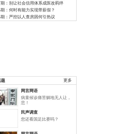
47期：别让社会信用体系成医改羁绊
46期：何时有能力实现带薪假？
45期：严控以人查房因何引热议
话题
更多
网言网语
病童候诊痛苦躺地无人让，
悲！
民声调查
您还看国足比赛吗？
网言网语