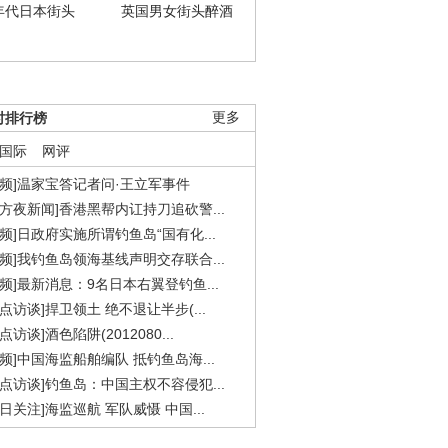
年代日本街头
英国男女街头醉酒
时排行榜
更多
国际
网评
视频]温家宝答记者问·王立军事件
东方夜新闻]香港黑帮内讧持刀追砍警...
视频]日政府实施所谓钓鱼岛“国有化...
视频]我钓鱼岛领海基线声明交存联合...
视频]最新消息：9名日本右翼登钓鱼...
焦点访谈]捍卫领土 绝不退让半步(...
点访谈]酒色陷阱(2012080...
视频]中国海监船舶编队 抵钓鱼岛海...
焦点访谈]钓鱼岛：中国主权不容侵犯...
今日关注]海监巡航 军队威慑 中国...