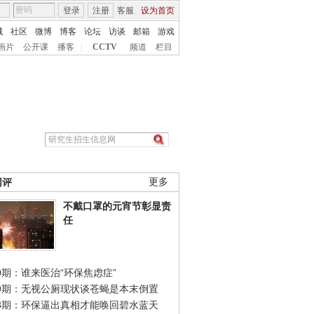
登录
注册
客服
设为首页
城
社区
微博
博客
论坛
访谈
邮箱
游戏
画片
公开课
播客
|
CCTV
频道
栏目
网评
更多
不戴口罩的元宵节彰显责
任
0期：谁来医治“环保焦虑症”
49期：无视公厕现状谈苍蝇是本末倒置
48期：环保逼出真相才能唤回碧水蓝天