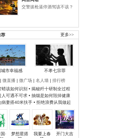
交警拔枪逼停酒驾该不该？
推荐
更多>>
国城市幸福感
不孝七宗罪
|
微直播
|
微广场
|
名人墙
|
排行榜
子打蜡该如何识别
• 揭秘歼十研制全过程
种贵人可遇不可求
• 抽烟是如何毁掉健康
人为病妻搭40米扶手
• 拒绝浪费从我做起
国·
梦想星搭
我要上春
开门大吉