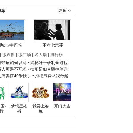
推荐
更多>>
国城市幸福感
不孝七宗罪
|
微直播
|
微广场
|
名人墙
|
排行榜
子打蜡该如何识别
• 揭秘歼十研制全过程
种贵人可遇不可求
• 抽烟是如何毁掉健康
人为病妻搭40米扶手
• 拒绝浪费从我做起
国·
梦想星搭
我要上春
开门大吉
行
档
晚