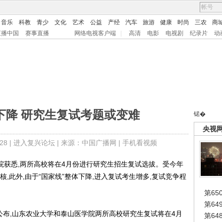
音乐
科教
青少
文化
艺术
公益
产经
汽车
旅游
健康
时尚
三农
商
直播中国
赛事直播
网络电视客户端
|
高清
电影
电视剧
纪录片
动
下降 研究生复试考题或变难
锘�
央视
8 |
进入复兴论坛
| 来源：中国广播网 |
手机看视频
获悉,两所高校将在4月份进行研究生招生复试选拔。受今年
,此外,由于“国家线”整体下降,进入复试考生增多,复试竞争程
第65
第6
布,山东农业大学和泰山医学院两所高校研究生复试将在4月
第6