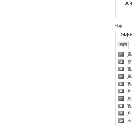
80
锘�
24小
国内
[
1
[
2
[
3
[
4
[
5
[
6
[焦
7
[
8
[
9
[
10