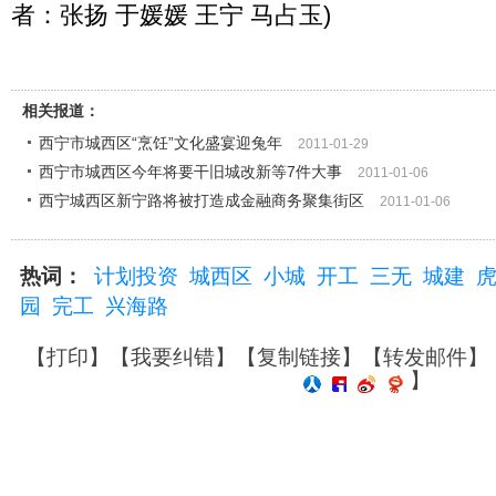
者：张扬 于媛媛 王宁 马占玉)
相关报道：
西宁市城西区“烹饪”文化盛宴迎兔年
2011-01-29
西宁市城西区今年将要干旧城改新等7件大事
2011-01-06
西宁城西区新宁路将被打造成金融商务聚集街区
2011-01-06
热词：
计划投资
城西区
小城
开工
三无
城建
园
完工
兴海路
【
打印
】【
我要纠错
】【
复制链接
】【
转发邮件
】
】