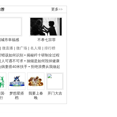
推荐
更多>>
国城市幸福感
不孝七宗罪
|
微直播
|
微广场
|
名人墙
|
排行榜
子打蜡该如何识别
• 揭秘歼十研制全过程
种贵人可遇不可求
• 抽烟是如何毁掉健康
人为病妻搭40米扶手
• 拒绝浪费从我做起
国·
梦想星搭
我要上春
开门大吉
行
档
晚