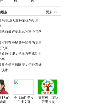
行
档
晚
劲爆点
更多 >>
娱乐圈10大衰神附体的明星
学
出轨前最好要深思的三个问题
和
领衔拥有神秘身份背景的明星
飞飞哥
姑娘迪拉娜：把压力变成动力
小卒
青奥会俏主播陈滢：年轻真好
和溪水
别人的
央视知性美女
智慧树：谨防
难讲
主播文馨
芒果皮炎