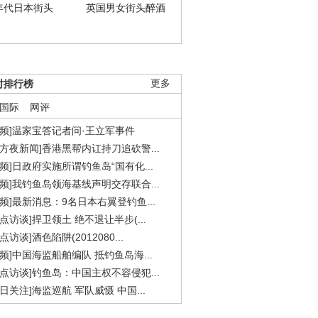
年代日本街头
英国男女街头醉酒
时排行榜
更多
国际
网评
视频]温家宝答记者问·王立军事件
东方夜新闻]香港黑帮内讧持刀追砍警...
视频]日政府实施所谓钓鱼岛“国有化...
视频]我钓鱼岛领海基线声明交存联合...
视频]最新消息：9名日本右翼登钓鱼...
焦点访谈]捍卫领土 绝不退让半步(...
点访谈]酒色陷阱(2012080...
视频]中国海监船舶编队 抵钓鱼岛海...
焦点访谈]钓鱼岛：中国主权不容侵犯...
今日关注]海监巡航 军队威慑 中国...