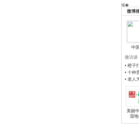
锘�
微博
中
微访谈
• 橙
• 十
• 老
美丽中
湿地