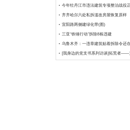
今年牡丹江市违法建筑专项整治战役
齐齐哈尔六处私拆滥改房屋恢复原样
宜阳路两侧建绿化带(图)
三亚“铁锤行动”拆除8栋违建
乌鲁木齐：一违章建筑贴着拆除令还
[我身边的党支书系列访谈]拓荒者—