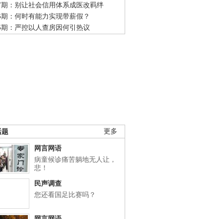
47期：别让社会信用体系成医改羁绊
46期：何时有能力实现带薪假？
45期：严控以人查房因何引热议
话题
更多
网言网语
病童候诊痛苦躺地无人让，
悲！
民声调查
您还看国足比赛吗？
网言网语