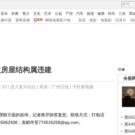
音乐
科教
青少
文化
艺术
公益
产经
汽车
旅游
健康
时尚
三农
商
直播中国
赛事直播
网络电视客户端
|
高清
电影
电视剧
纪录片
动
改房屋结构属违建
锘�
央视
33 |
进入复兴论坛
| 来源：广州日报 |
手机看视频
财方面的咨询，记者将尽快答复您。联络方式：打电话
第65
55062938；发邮件至774516258@qq.com。
第6
第6