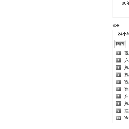
80
锘�
24小
国内
[
1
[
2
[
3
[
4
[
5
[
6
[焦
7
[
8
[
9
[
10