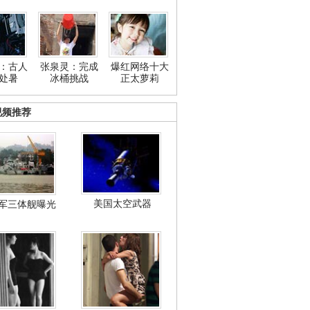
：古人
张泉灵：完成
爆红网络十大
处暑
冰桶挑战
正太萝莉
视频推荐
美国太空武器
军三体舰曝光