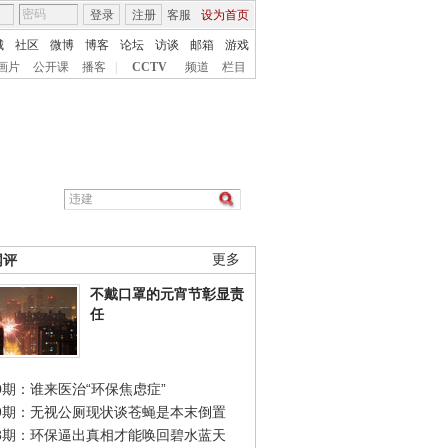
登录
注册
客服
设为首页
城
社区
微博
博客
论坛
访谈
邮箱
游戏
画片
公开课
播客
|
CCTV
频道
栏目
网评
更多
不戴口罩的元宵节彰显责
任
0期：谁来医治“环保焦虑症”
49期：无视公厕现状谈苍蝇是本末倒置
48期：环保逼出真相才能唤回碧水蓝天