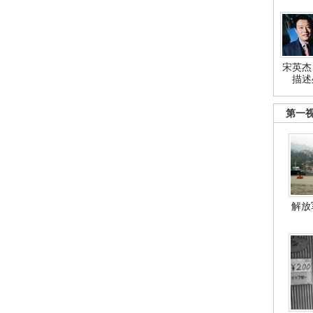
宋英杰
描述
第一
解放