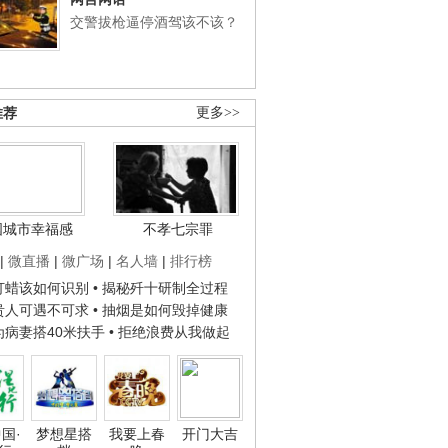
交警拔枪逼停酒驾该不该？
推荐
更多>>
国城市幸福感
不孝七宗罪
|
微直播
|
微广场
|
名人墙
|
排行榜
子打蜡该如何识别
• 揭秘歼十研制全过程
种贵人可遇不可求
• 抽烟是如何毁掉健康
人为病妻搭40米扶手
• 拒绝浪费从我做起
国·
梦想星搭
我要上春
开门大吉