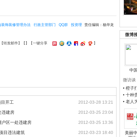
内装饰装修管理办法
行政主管部门
QQ群
投资理
责任编辑：杨华龙
微博
【
转发邮件
】【
】
【一键分享
】
中
微访谈
• 橙
• 十
• 老
项目开工
2012-03-28 13:21
处违建房
2012-03-25 23:04
棚户区一处违建房
2012-03-25 13:36
项目违法建筑
2012-03-23 18:40
美丽中