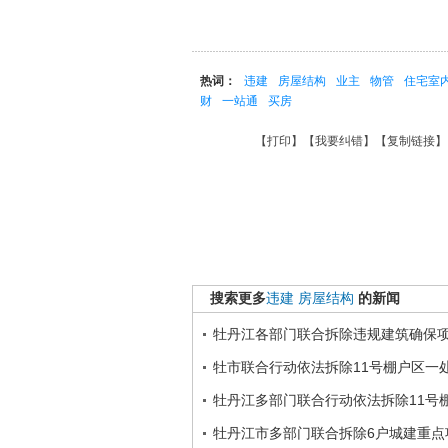
热词：
违建
房屋结构
业主
物管
住宅室
财
一站通
买房
【
打印
】【
我要纠错
】【
复制链接
】
搜索更多
违建
房屋结构
的新闻
牡丹江各部门联合拆除违规建筑确保
牡市联合行动依法拆除11号棚户区一
牡丹江多部门联合行动依法拆除11号
牡丹江市多部门联合拆除6户城建重点