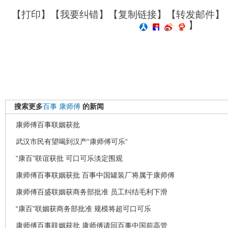
【
打印
】【
我要纠错
】【
复制链接
】【
转发邮件
】
】
搜索更多
百事
康师傅
的新闻
康师傅百事联姻获批
武汉市民有望喝到汉产“康师傅可乐“
“康百”联谊获批 可口可乐淡定围观
康师傅百事联姻获批 百事中国罐装厂将属于康师傅
康师傅百盛联姻获商务部批准 员工纠结毛利下滑
“康百”联姻获商务部批准 规模将超可口可乐
康师傅百事联姻获批 康师傅请回百事中国前高管